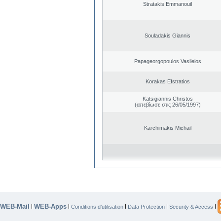
Stratakis Emmanouil
Souladakis Giannis
Papageorgopoulos Vasileios
Korakas Efstratios
Katsigiannis Christos
(απεβίωσε στις 26/05/1997)
Karchimakis Michail
WEB-Mail
WEB-Apps
|
|
|
|
|
Conditions d’utilisation
Data Protection
Security & Access