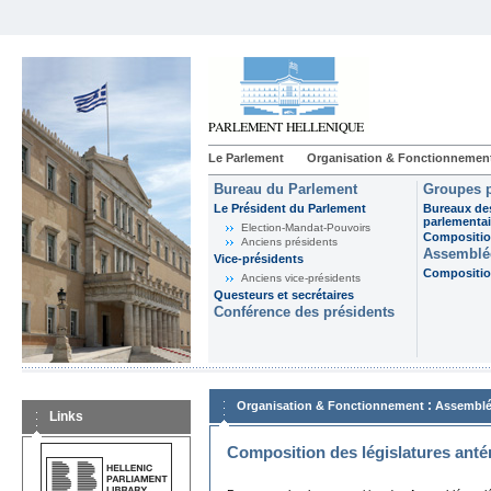
Le Parlement
Organisation & Fonctionnemen
Bureau du Parlement
Groupes p
Le Président du Parlement
Bureaux de
parlementai
Election-Mandat-Pouvoirs
Composition
Anciens présidents
Assemblée
Vice-présidents
Composition
Anciens vice-présidents
Questeurs et secrétaires
Conférence des présidents
:
Organisation & Fonctionnement
Assemblé
Links
Composition des législatures anté