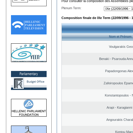
Pour consulter la composition des Assemblées plé
Plenum Term:
Composition finale de IXe Term (22/09/1996 - 
Nom et Prénom
Voulgarakis Geo
Benaki - Psarouda Ann
Papadongonas Ale
Zafeiropoulos Epam
Konstantopoulos - 
Arapi - Karagianni 
Angourakis Chara
Kontou Mar