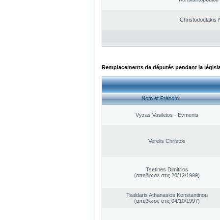
Christodoulakis 
Remplacements de députés pendant la législ
Nom et Prénom
Vyzas Vasileios - Evmenis
Verelis Christos
Tsetines Dimitrios
(απεβίωσε στις 20/12/1999)
Tsaldaris Athanasios Konstantinou
(απεβίωσε στις 04/10/1997)