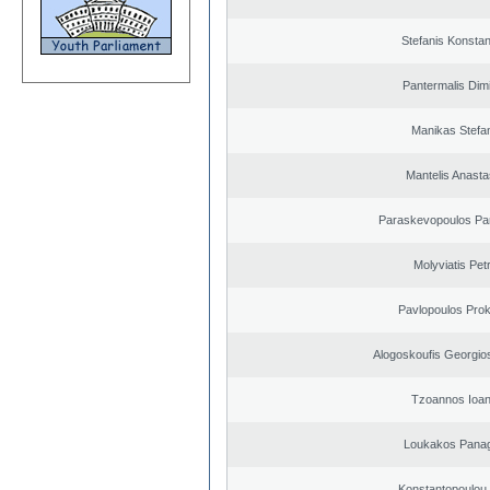
Stefanis Konstan
Pantermalis Dimi
Manikas Stefa
Mantelis Anasta
Paraskevopoulos Pa
Molyviatis Pet
Pavlopoulos Pro
Alogoskoufis Georgio
Tzoannos Ioan
Loukakos Panag
Konstantopoulou