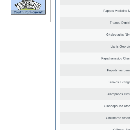
Pappas Vasileios N
Thanos Dimitr
Gkelestathis Nik
Lianis Georgi
Papathanasiou Cha
Papadimas Lam
Staikos Evang
Alampanos Dimit
Giannopoulos Ath
Cheimaras Athan
Kallioras Ilia