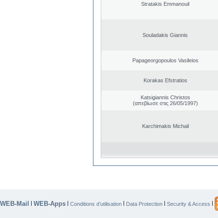
Stratakis Emmanouil
Souladakis Giannis
Papageorgopoulos Vasileios
Korakas Efstratios
Katsigiannis Christos
(απεβίωσε στις 26/05/1997)
Karchimakis Michail
WEB-Mail
WEB-Apps
|
|
|
|
|
Conditions d’utilisation
Data Protection
Security & Access