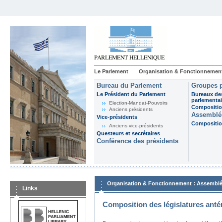
Le Parlement
Organisation & Fonctionnemen
Bureau du Parlement
Groupes p
Le Président du Parlement
Bureaux de
parlementai
Election-Mandat-Pouvoirs
Composition
Anciens présidents
Assemblée
Vice-présidents
Composition
Anciens vice-présidents
Questeurs et secrétaires
Conférence des présidents
:
Organisation & Fonctionnement
Assemblé
Links
Composition des législatures anté