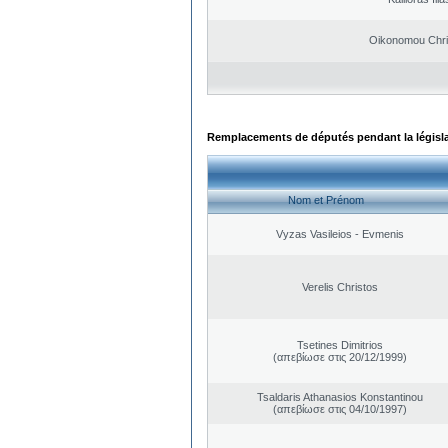
Oikonomou Chri
Remplacements de députés pendant la législ
Nom et Prénom
Vyzas Vasileios - Evmenis
Verelis Christos
Tsetines Dimitrios
(απεβίωσε στις 20/12/1999)
Tsaldaris Athanasios Konstantinou
(απεβίωσε στις 04/10/1997)