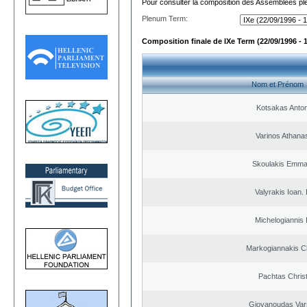
Pour consulter la composition des Assemblées plé
Plenum Term:
Composition finale de IXe Term (22/09/1996 - 
Nom et Prénom
Kotsakas Anto
Varinos Athana
Skoulakis Emma
Valyrakis Ioan. 
Michelogiannis I
Markogiannakis Ch
Pachtas Chris
Giovanoudas Var