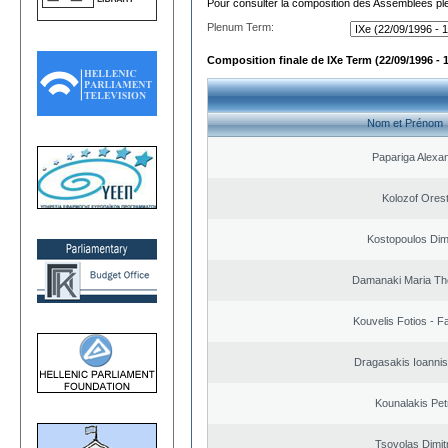
Pour consulter la composition des Assemblées plé
Plenum Term:
Composition finale de IXe Term (22/09/1996 - 
Nom et Prénom
Papariga Alexa
Kolozof Orest
Kostopoulos Dimi
Damanaki Maria Th
Kouvelis Fotios - F
Dragasakis Ioannis
Kounalakis Pet
Tsovolas Dimit