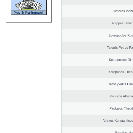
Dimaras Ioann
Reppas Dimitr
Spyropoulos Rov
Tatoulis Petros Pa
Kostopoulos Dimi
Koliopanos Theo
Kossyvakis Dimi
Kontaxis Athana
Pagkalos Theod
Vrettos Konstantinos
Papailias Ilia