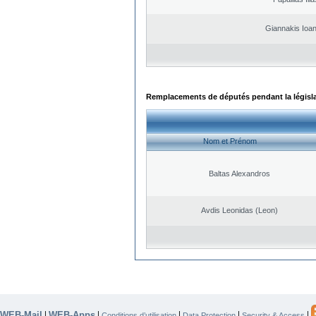
Giannakis Ioan
Remplacements de députés pendant la législ
Nom et Prénom
Baltas Alexandros
Avdis Leonidas (Leon)
WEB-Mail
WEB-Apps
|
|
|
|
|
Conditions d’utilisation
Data Protection
Security & Access