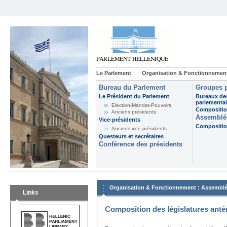
Le Parlement
Organisation & Fonctionnemen
Bureau du Parlement
Groupes p
Le Président du Parlement
Bureaux de
parlementai
Election-Mandat-Pouvoirs
Composition
Anciens présidents
Assemblée
Vice-présidents
Composition
Anciens vice-présidents
Questeurs et secrétaires
Conférence des présidents
:
Organisation & Fonctionnement
Assemblé
Links
Composition des législatures anté