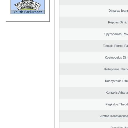
Dimaras Ioann
Reppas Dimitr
Spyropoulos Rov
Tatoulis Petros Pa
Kostopoulos Dimi
Koliopanos Theo
Kossyvakis Dimi
Kontaxis Athana
Pagkalos Theod
Vrettos Konstantinos
Papailias Ilia