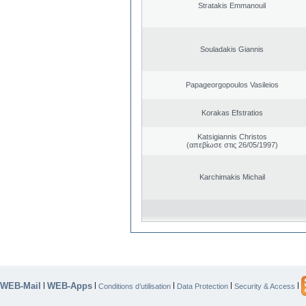
Stratakis Emmanouil
Souladakis Giannis
Papageorgopoulos Vasileios
Korakas Efstratios
Katsigiannis Christos
(απεβίωσε στις 26/05/1997)
Karchimakis Michail
WEB-Mail
WEB-Apps
|
|
|
|
|
Conditions d’utilisation
Data Protection
Security & Access