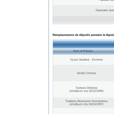
Giannakis Ioan
Remplacements de députés pendant la législ
Nom et Prénom
Vyzas Vasileios - Evmenis
Verelis Christos
Tsetines Dimitrios
(απεβίωσε στις 20/12/1999)
Tsaldaris Athanasios Konstantinou
(απεβίωσε στις 04/10/1997)