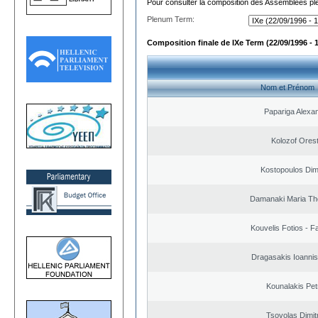
Pour consulter la composition des Assemblées plé
Plenum Term:
Composition finale de IXe Term (22/09/1996 - 
Nom et Prénom
Papariga Alexa
Kolozof Orest
Kostopoulos Dimi
Damanaki Maria Th
Kouvelis Fotios - F
Dragasakis Ioannis
Kounalakis Pet
Tsovolas Dimit