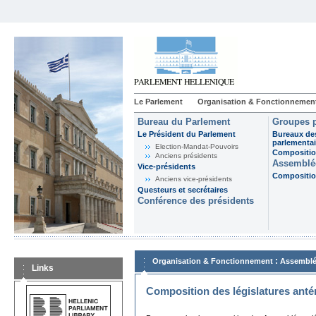
Le Parlement
Organisation & Fonctionnemen
Bureau du Parlement
Groupes p
Le Président du Parlement
Bureaux de
parlementai
Election-Mandat-Pouvoirs
Composition
Anciens présidents
Assemblée
Vice-présidents
Composition
Anciens vice-présidents
Questeurs et secrétaires
Conférence des présidents
:
Organisation & Fonctionnement
Assemblé
Links
Composition des législatures anté