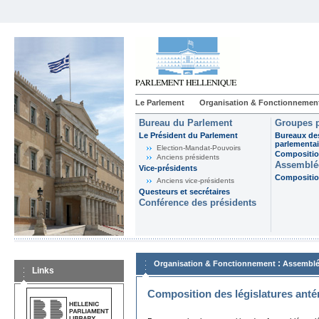
Le Parlement
Organisation & Fonctionnemen
Bureau du Parlement
Groupes p
Le Président du Parlement
Bureaux de
parlementai
Election-Mandat-Pouvoirs
Composition
Anciens présidents
Assemblée
Vice-présidents
Composition
Anciens vice-présidents
Questeurs et secrétaires
Conférence des présidents
:
Organisation & Fonctionnement
Assemblé
Links
Composition des législatures anté