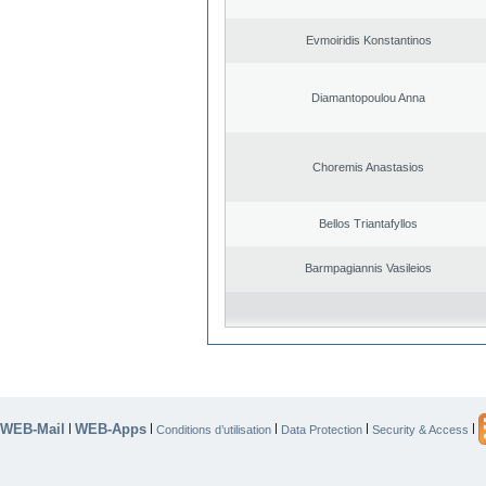
Evmoiridis Konstantinos
Diamantopoulou Anna
Choremis Anastasios
Bellos Triantafyllos
Barmpagiannis Vasileios
WEB-Mail
WEB-Apps
|
|
|
|
|
Conditions d’utilisation
Data Protection
Security & Access