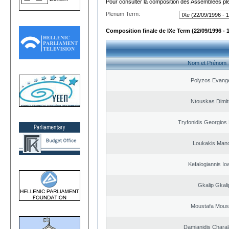
Pour consulter la composition des Assemblées plé
Plenum Term:
Composition finale de IXe Term (22/09/1996 - 
Nom et Prénom
Polyzos Evang
Ntouskas Dimit
Tryfonidis Georgios 
Loukakis Mano
Kefalogiannis Io
Gkalip Gkali
Moustafa Mous
Damianidis Chara