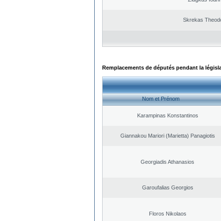
Skrekas Theod
Remplacements de députés pendant la législ
Nom et Prénom
Karampinas Konstantinos
Giannakou Mariori (Marietta) Panagiotis
Georgiadis Athanasios
Garoufalias Georgios
Floros Nikolaos