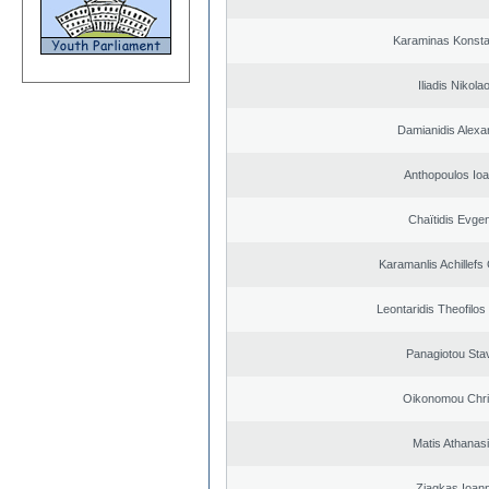
Karaminas Konsta
Iliadis Nikola
Damianidis Alexa
Anthopoulos Ioa
Chaïtidis Evge
Karamanlis Achillefs
Leontaridis Theofilo
Panagiotou Sta
Oikonomou Chri
Matis Athanas
Ziagkas Ioann