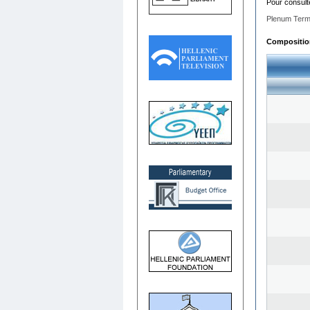
Pour consult
Plenum Term
Composition 