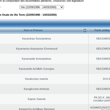
er la composition des Assemblées plénières, choisissez une législature
:
finale de IXe Term (22/09/1996 - 14/03/2000)
Nom et Prénom
Partis politiq
Karaminas Konstantinos
NEA DΙMO
Karamarios Anastasios Emmanouil
NEA DΙMO
Karamanlis Konstantinos
NEA DΙMO
Karamanlis Achillefs Georgiou
NEA DΙMO
Karakostas Ioannis
DI.K.K
Karagkounis Andreas
NEA DΙMO
PA.SO.K. (M
Kapsis Giannis
socialise panh
KOMMOUNISTI
Kantartzhs Achilleas Kleomeni