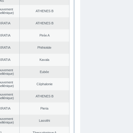
AS
ouvement
ATHENES Β
ellénique)
KRATIA
ATHENES Β
KRATIA
Pirée A
KRATIA
Phthiotide
KRATIA
Kavala
ouvement
Eubée
ellénique)
ouvement
Céphalonie
ellénique)
ouvement
ATHENES Β
ellénique)
KRATIA
Pieria
ouvement
Lassithi
ellénique)
I.
Thessalonique A