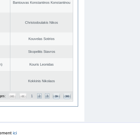
Bantouvas Konstantinos Konstantinou
Christodoulakis Nikos
Kouvelas Sotirios
Skopelitis Stavros
n)
Kouris Leonidas
Kokkinis Nikolaos
ges:
1
2
3
quement
ici