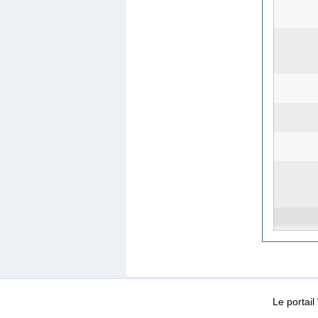
WEB-Mail
WEB-Apps
|
|
|
Conditions d’utilisation
Da
Le portai