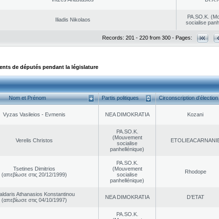
PA.SO.K. (M
Iliadis Nikolaos
socialise panh
Records: 201 - 220 from 300 - Pages:
ts de députés pendant la législature
Nom et Prénom
Partis politiques
Circonscription d’élection
Vyzas Vasileios - Evmenis
NEA DΙMOKRATIA
Kozani
PA.SO.K.
(Mouvement
Verelis Christos
EΤOLIEACARNANI
socialise
panhellénique)
PA.SO.K.
Tsetines Dimitrios
(Mouvement
Rhodope
(απεβίωσε στις 20/12/1999)
socialise
panhellénique)
aldaris Athanasios Konstantinou
NEA DΙMOKRATIA
D’ETAT
(απεβίωσε στις 04/10/1997)
PA.SO.K.