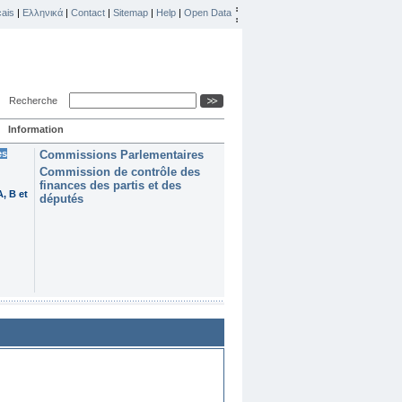
ais
|
Ελληνικά
|
Contact
|
Sitemap
|
Help
|
Open Data
Recherche
Information
es
Commissions Parlementaires
Commission de contrôle des
finances des partis et des
, B et
députés