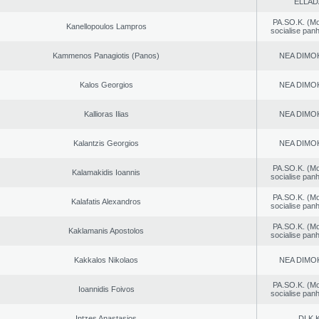
ELLAD
PA.SO.K. (M
Kanellopoulos Lampros
socialise panh
Kammenos Panagiotis (Panos)
NEA DΙMO
Kalos Georgios
NEA DΙMO
Kallioras Ilias
NEA DΙMO
Kalantzis Georgios
NEA DΙMO
PA.SO.K. (M
Kalamakidis Ioannis
socialise panh
PA.SO.K. (M
Kalafatis Alexandros
socialise panh
PA.SO.K. (M
Kaklamanis Apostolos
socialise panh
Kakkalos Nikolaos
NEA DΙMO
PA.SO.K. (M
Ioannidis Foivos
socialise panh
Intzes Anastasios
DI.K.K