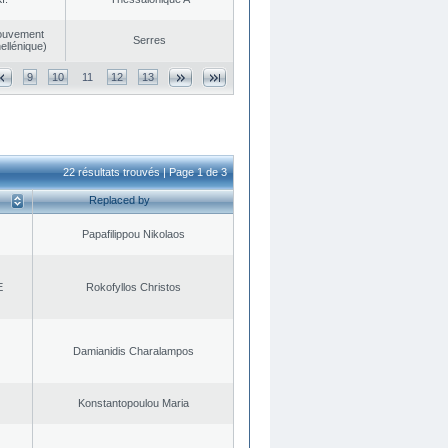
ouvement
Serres
ellénique)
9
10
11
12
13
22 résultats trouvés | Page 1 de 3
Replaced by
Papafilippou Nikolaos
E
Rokofyllos Christos
Damianidis Charalampos
Konstantopoulou Maria