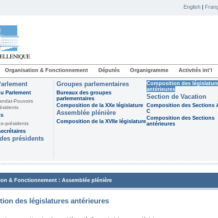
English
|
Franç
Organisation & Fonctionnement
Députés
Organigramme
Activités int'l
Parlement
Groupes parlementaires
Composition des législatur
antérieures
du Parlement
Bureaux des groupes
Section de Vacation
parlementaires
andat-Pouvoirs
Composition de la XXe législature
Composition des Sections A
ésidents
C
Assemblée plénière
ts
Composition des Sections
Composition de la XVIIe législature
ce-présidents
antérieures
ecrétaires
des présidents
:
ion & Fonctionnement
Assemblée plénière
ion des législatures antérieures