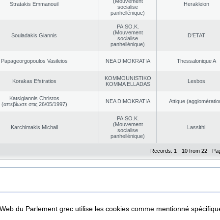
(Mouvement
Stratakis Emmanouil
Herakleion
socialise
panhellénique)
PA.SO.K.
(Mouvement
Souladakis Giannis
D’ETAT
socialise
panhellénique)
Papageorgopoulos Vasileios
NEA DΙMOKRATIA
Thessalonique A
KOMMOUNISTIKO
Korakas Efstratios
Lesbos
KOMMA ELLADAS
Katsigiannis Christos
NEA DΙMOKRATIA
Αttique (agglomératio
(απεβίωσε στις 26/05/1997)
PA.SO.K.
(Mouvement
Karchimakis Michail
Lassithi
socialise
panhellénique)
Records: 1 - 10 from 22 - Pa
|
|
ta Protection
Security & Access
l Web du Parlement grec utilise les cookies comme mentionné spécifi