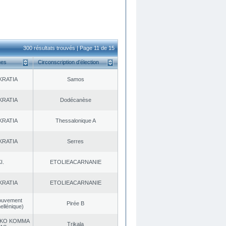
300 résultats trouvés | Page 11 de 15
ues
Circonscription d’élection
KRATIA
Samos
KRATIA
Dodécanèse
KRATIA
Thessalonique A
KRATIA
Serres
I.
EΤOLIEACARNANIE
KRATIA
EΤOLIEACARNANIE
ouvement
Pirée B
ellénique)
KO KOMMA
Trikala