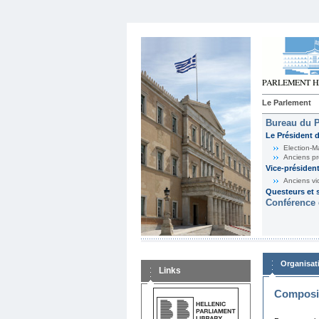
Le Parlement
Bureau du 
Le Président 
Election-M
Anciens pr
Vice-présiden
Anciens vi
Questeurs et s
Conférence 
Organisat
Links
Composit