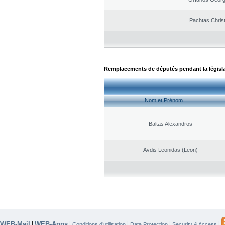
Pachtas Chris
Remplacements de députés pendant la législ
Nom et Prénom
Baltas Alexandros
Avdis Leonidas (Leon)
WEB-Mail
WEB-Apps
|
|
|
|
|
Conditions d’utilisation
Data Protection
Security & Access