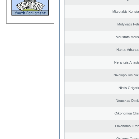
Mitsotakis Konsta
Molyviatis Pet
Moustafa Mous
Nakos Athanas
Nerantzis Anast
Nikolopoulos Nik
Niotis Grigori
Ntouskas Dimit
Oikonomou Chri
Oikonomou Pant
Orfanos Georg