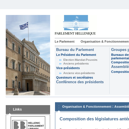
Le Parlement
Organisation & Fonctionnemen
Bureau du Parlement
Groupes p
Le Président du Parlement
Bureaux de
parlementai
Election-Mandat-Pouvoirs
Composition
Anciens présidents
Assemblée
Vice-présidents
Composition
Anciens vice-présidents
Questeurs et secrétaires
Conférence des présidents
:
Organisation & Fonctionnement
Assemblé
Links
Composition des législatures anté