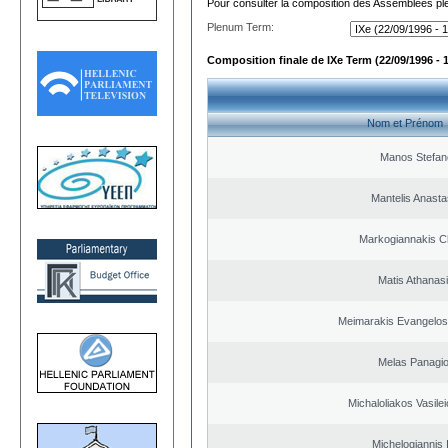
Pour consulter la composition des Assemblées plé
Plenum Term:
Composition finale de IXe Term (22/09/1996 - 
Nom et Prénom
Manos Stefan
Mantelis Anasta
Markogiannakis Ch
Matis Athanas
Meimarakis Evangelos 
Melas Panagio
Michaloliakos Vasilei
Michelogiannis I