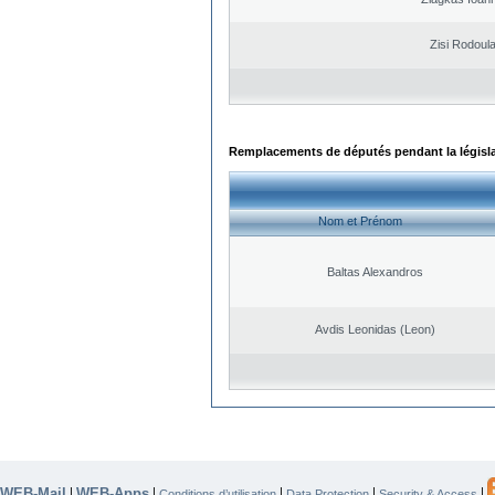
Zisi Rodoul
Remplacements de députés pendant la législ
Nom et Prénom
Baltas Alexandros
Avdis Leonidas (Leon)
WEB-Mail
WEB-Apps
|
|
|
|
|
Conditions d’utilisation
Data Protection
Security & Access