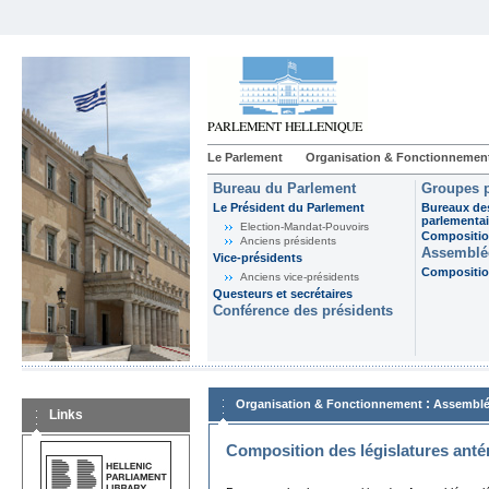
Le Parlement
Organisation & Fonctionnemen
Bureau du Parlement
Groupes p
Le Président du Parlement
Bureaux de
parlementai
Election-Mandat-Pouvoirs
Composition
Anciens présidents
Assemblée
Vice-présidents
Composition
Anciens vice-présidents
Questeurs et secrétaires
Conférence des présidents
:
Organisation & Fonctionnement
Assemblé
Links
Composition des législatures anté