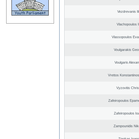
Vezdrevanis Il
Vlachopoulos Il
Vlassopoulos Eva
Voulgarakis Geo
Voulgaris Alexa
Vrettos Konstantinos
Vyzovitis Chri
Zafeiropoulos Epam
Zafeiropoulos Io
Zampounidis Nik
Ziagkas Ioann