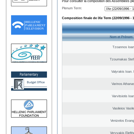
Pour consulter la composition des Assemblées plé
Plenum Term:
Composition finale de IXe Term (22/09/1996 - 
Nom et Prénom
Tzoannos Ioan
Tzoumakas Stef
Valyrakis Ioan. 
Varinos Athana
Varvitsiotis Ioa
Vasileios Vasil
Venizelos Evang
Veryvakis Elefth