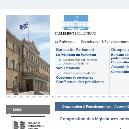
Le Parlement
Organisation & Fonctionnemen
Bureau du Parlement
Groupes p
Le Président du Parlement
Bureaux de
parlementai
Election-Mandat-Pouvoirs
Composition
Anciens présidents
Assemblée
Vice-présidents
Composition
Anciens vice-présidents
Questeurs et secrétaires
Conférence des présidents
:
Organisation & Fonctionnement
Assemblé
Links
Composition des législatures anté