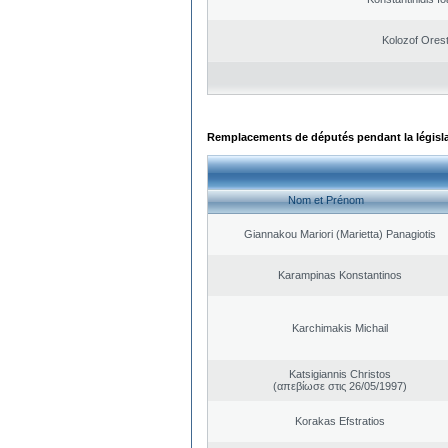
Kolozof Orest
Remplacements de députés pendant la législ
Nom et Prénom
Giannakou Mariori (Marietta) Panagiotis
Karampinas Konstantinos
Karchimakis Michail
Katsigiannis Christos
(απεβίωσε στις 26/05/1997)
Korakas Efstratios