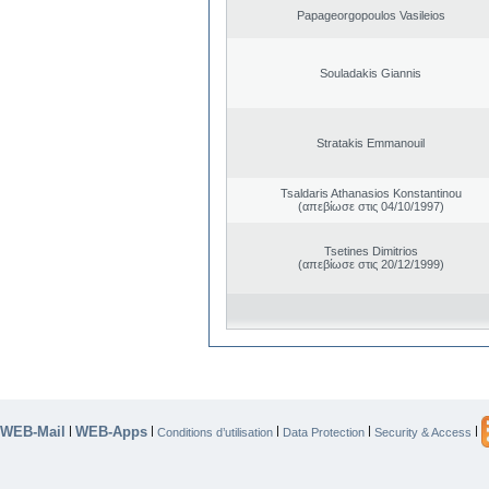
Papageorgopoulos Vasileios
Souladakis Giannis
Stratakis Emmanouil
Tsaldaris Athanasios Konstantinou
(απεβίωσε στις 04/10/1997)
Tsetines Dimitrios
(απεβίωσε στις 20/12/1999)
WEB-Mail
WEB-Apps
|
|
|
|
|
Conditions d’utilisation
Data Protection
Security & Access