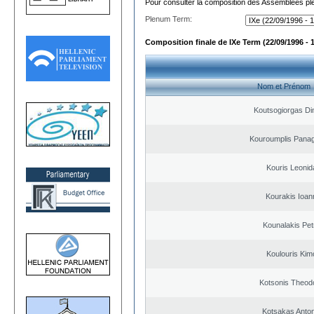
Pour consulter la composition des Assemblées plé
Plenum Term:
Composition finale de IXe Term (22/09/1996 - 
Nom et Prénom
Koutsogiorgas Dim
Kouroumplis Panagi
Kouris Leonid
Kourakis Ioan
Kounalakis Pet
Koulouris Kim
Kotsonis Theod
Kotsakas Anto