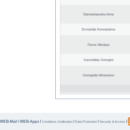
Diamantopoulou Anna
Evmoiridis Konstantinos
Floros Nikolaos
Garoufalias Georgios
Georgiadis Athanasios
WEB-Mail
WEB-Apps
|
|
|
|
|
Conditions d’utilisation
Data Protection
Security & Access