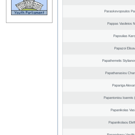
Paraskevopoulos Pa
Pappas Vasileios N
Papoulias Karo
Papazoi Elisa
Papathemelis Styliano
Papathanasiou Cha
Papariga Alexa
Papantoniou Ioannis 
Papanikolas Vasi
Papanikolaou Elef
Papandreou Vasilik