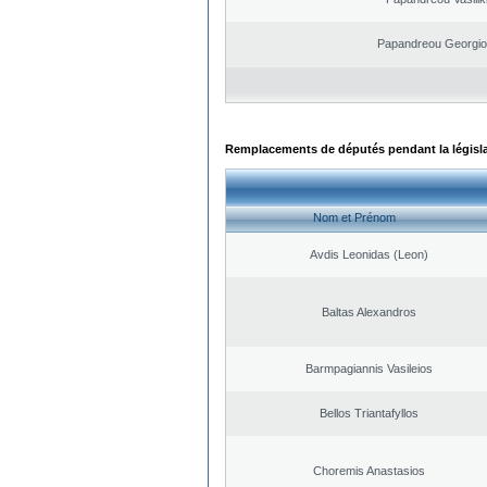
Papandreou Georgio
Remplacements de députés pendant la législ
Nom et Prénom
Avdis Leonidas (Leon)
Baltas Alexandros
Barmpagiannis Vasileios
Bellos Triantafyllos
Choremis Anastasios