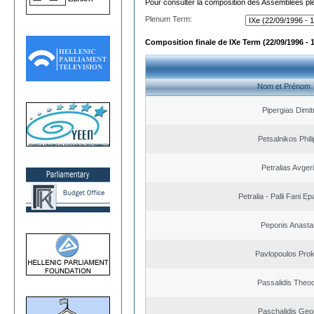
Pour consulter la composition des Assemblées plé
Plenum Term:
Composition finale de IXe Term (22/09/1996 - 
Nom et Prénom
Pipergias Dimit
Petsalnikos Phil
Petralias Avger
Petralia - Palli Fani 
Peponis Anasta
Pavlopoulos Pro
Passalidis Theo
Paschalidis Geo