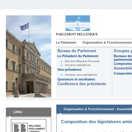
Le Parlement
Organisation & Fonctionnemen
Bureau du Parlement
Groupes p
Le Président du Parlement
Bureaux de
parlementai
Election-Mandat-Pouvoirs
Composition
Anciens présidents
Assemblée
Vice-présidents
Composition
Anciens vice-présidents
Questeurs et secrétaires
Conférence des présidents
:
Organisation & Fonctionnement
Assemblé
Links
Composition des législatures anté