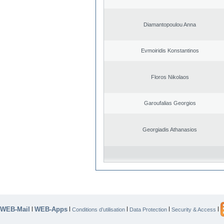
Diamantopoulou Anna
Evmoiridis Konstantinos
Floros Nikolaos
Garoufalias Georgios
Georgiadis Athanasios
WEB-Mail
WEB-Apps
|
|
|
|
|
Conditions d’utilisation
Data Protection
Security & Access