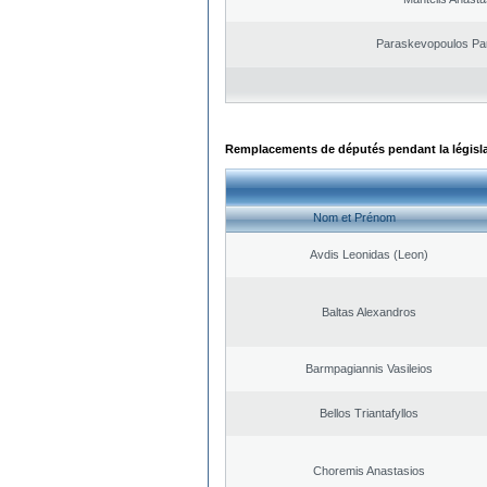
Paraskevopoulos Pa
Remplacements de députés pendant la législ
Nom et Prénom
Avdis Leonidas (Leon)
Baltas Alexandros
Barmpagiannis Vasileios
Bellos Triantafyllos
Choremis Anastasios