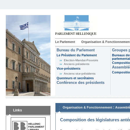
Le Parlement
Organisation & Fonctionnemen
Bureau du Parlement
Groupes p
Le Président du Parlement
Bureaux de
parlementai
Election-Mandat-Pouvoirs
Composition
Anciens présidents
Assemblée
Vice-présidents
Composition
Anciens vice-présidents
Questeurs et secrétaires
Conférence des présidents
:
Organisation & Fonctionnement
Assemblé
Links
Composition des législatures anté