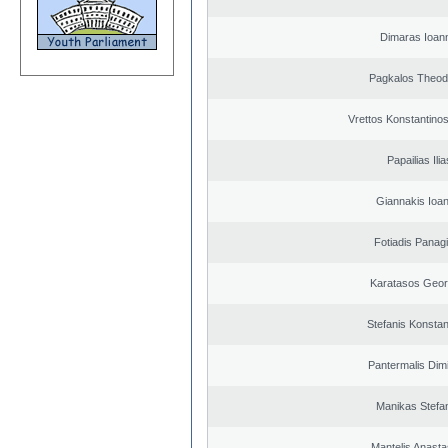
Dimaras Ioann
Pagkalos Theod
Vrettos Konstantinos
Papailias Ilia
Giannakis Ioan
Fotiadis Panagi
Karatasos Geor
Stefanis Konstan
Pantermalis Dimi
Manikas Stefa
Mantelis Anasta