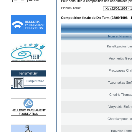
Pour consulter la composition des Assemblées plé
Plenum Term:
Composition finale de IXe Term (22/09/1996 - 
Nom et Prénom
Kanellopoulos L
Anomeritis Geor
Protopapas Chri
Tzoumakas Stef
Chytiris Tilema
Veryvakis Elefth
Charalampous Io
Tsovolas Dimit