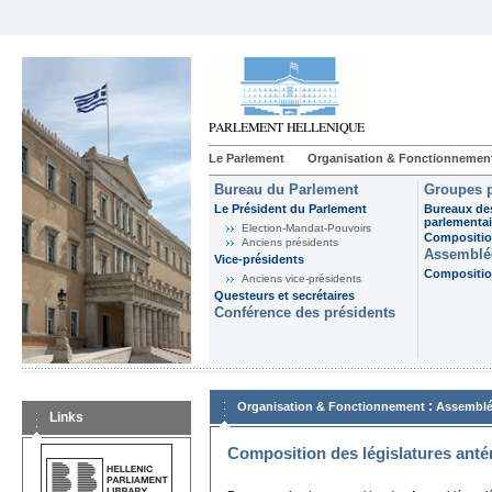
Le Parlement
Organisation & Fonctionnemen
Bureau du Parlement
Groupes p
Le Président du Parlement
Bureaux de
parlementai
Election-Mandat-Pouvoirs
Composition
Anciens présidents
Assemblée
Vice-présidents
Composition
Anciens vice-présidents
Questeurs et secrétaires
Conférence des présidents
:
Organisation & Fonctionnement
Assemblé
Links
Composition des législatures anté