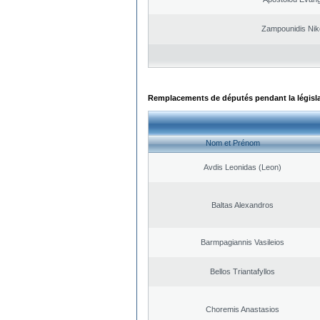
Zampounidis Nik
Remplacements de députés pendant la législ
Nom et Prénom
Avdis Leonidas (Leon)
Baltas Alexandros
Barmpagiannis Vasileios
Bellos Triantafyllos
Choremis Anastasios