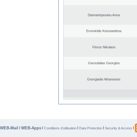
Diamantopoulou Anna
Evmoiridis Konstantinos
Floros Nikolaos
Garoufalias Georgios
Georgiadis Athanasios
WEB-Mail
WEB-Apps
|
|
|
|
|
Conditions d’utilisation
Data Protection
Security & Access