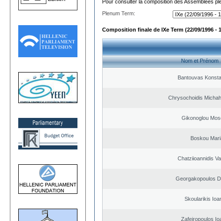
Pour consulter la composition des Assemblées plé
Plenum Term:
Composition finale de IXe Term (22/09/1996 - 
Nom et Prénom
Bantouvas Konsta
Chrysochoidis Michahl
Gikonoglou Mos
Boskou Mari
Chatziioannidis Va
Georgakopoulos Di
Skoularikis Ioa
Zafeiropoulos Io