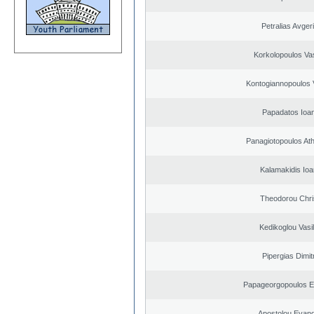
Petralias Avger
Korkolopoulos Vas
Kontogiannopoulos V
Papadatos Ioa
Panagiotopoulos At
Kalamakidis Ioa
Theodorou Chri
Kedikoglou Vasi
Pipergias Dimit
Papageorgopoulos El
Apostolou Evan