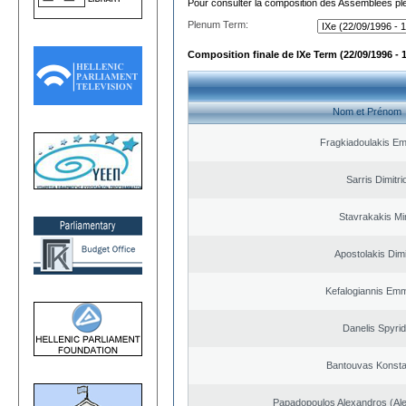
Pour consulter la composition des Assemblées plé
Plenum Term:
Composition finale de IXe Term (22/09/1996 - 
Nom et Prénom
Fragkiadoulakis E
Sarris Dimitri
Stavrakakis M
Apostolakis Dimi
Kefalogiannis Emm
Danelis Spyri
Bantouvas Konsta
Papadopoulos Alexandros (Ale