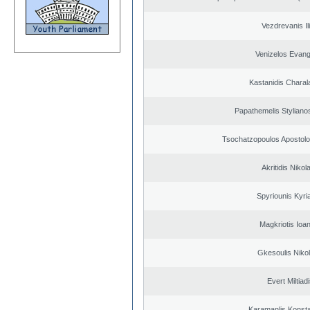
Vezdrevanis Il
Venizelos Evang
Kastanidis Chara
Papathemelis Styliano
Tsochatzopoulos Apostolo
Akritidis Nikol
Spyriounis Kyri
Magkriotis Ioa
Gkesoulis Niko
Evert Miltiad
Karamanlis Konsta