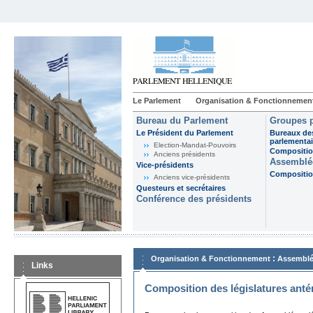
Le Parlement
Organisation & Fonctionnemen
Bureau du Parlement
Groupes p
Le Président du Parlement
Bureaux de
parlementai
Election-Mandat-Pouvoirs
Composition
Anciens présidents
Assemblée
Vice-présidents
Composition
Anciens vice-présidents
Questeurs et secrétaires
Conférence des présidents
:
Organisation & Fonctionnement
Assemblé
Links
Composition des législatures anté