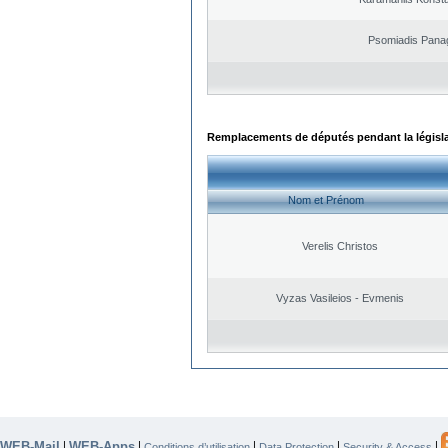
Psomiadis Panag
Remplacements de députés pendant la législ
Nom et Prénom
Verelis Christos
Vyzas Vasileios - Evmenis
WEB-Mail
WEB-Apps
|
|
|
|
|
Conditions d’utilisation
Data Protection
Security & Access