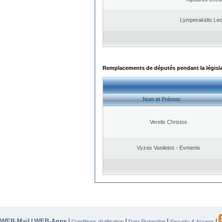
Lymperakidis Le
Remplacements de députés pendant la législ
Nom et Prénom
Verelis Christos
Vyzas Vasileios - Evmenis
WEB-Mail
WEB-Apps
|
|
|
|
|
Conditions d’utilisation
Data Protection
Security & Access