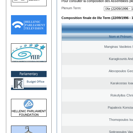
Pour consulter la composition des Assemblées plé
Plenum Term:
Composition finale de IXe Term (22/09/1996 - 
Nom et Prénom
Manginas Vasileios 
Karagkounis An
Alexopoulos Geo
Karakostas Ioa
Rokofyllos Chri
Papalexis Konsta
Thomopoulos Io
Sotiropoulos Vasi