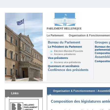
Le Parlement
Organisation & Fonctionnemen
Bureau du Parlement
Groupes p
Le Président du Parlement
Bureaux de
parlementai
Election-Mandat-Pouvoirs
Composition
Anciens présidents
Assemblée
Vice-présidents
Composition
Anciens vice-présidents
Questeurs et secrétaires
Conférence des présidents
:
Organisation & Fonctionnement
Assemblé
Links
Composition des législatures anté