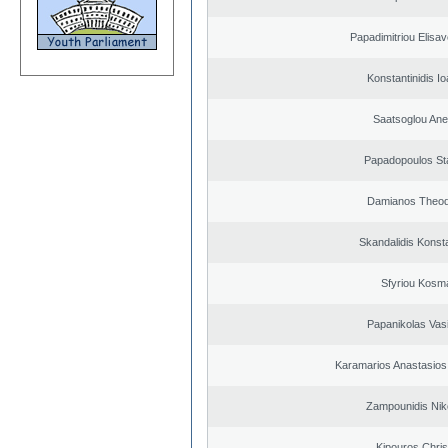
Papadimitriou Elisav
Konstantinidis Io
Saatsoglou Ane
Papadopoulos St
Damianos Theo
Skandalidis Konst
Sfyriou Kosm
Papanikolas Vasi
Karamarios Anastasio
Zampounidis Nik
Kipouros Chris