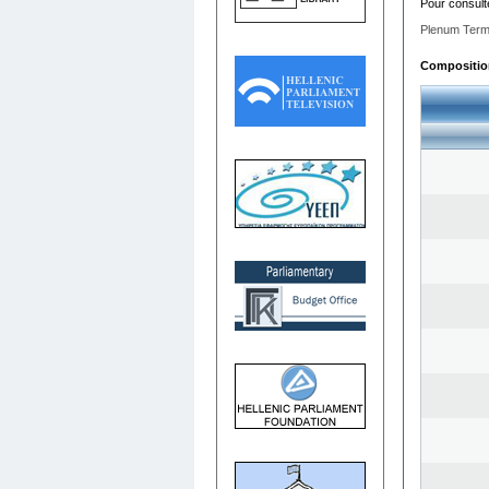
Pour consult
Plenum Term
Composition 