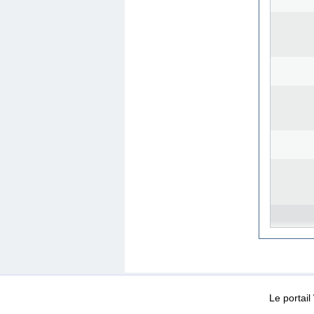
WEB-Mail
WEB-Apps
|
|
|
Conditions d’utilisation
Da
Le portai