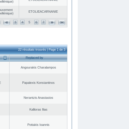
ellénique)
ouvement
EΤOLIEACARNANIE
ellénique)
3
4
5
6
7
22 résultats trouvés | Page 1 de 3
Replaced by
Angourakis Charalampos
E
Papalexis Konstantinos
Nerantzis Anastasios
Kallioras Ilias
Pottakis Ioannis