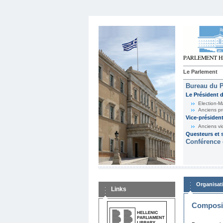
Le Parlement
Bureau du 
Le Président 
Election-M
Anciens pr
Vice-présiden
Anciens vi
Questeurs et s
Conférence 
Organisat
Links
Composit