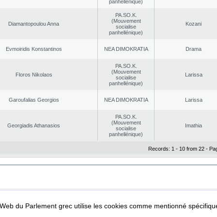
panhellénique)
PA.SO.K.
(Mouvement
Diamantopoulou Anna
Kozani
socialise
panhellénique)
Evmoiridis Konstantinos
NEA DΙMOKRATIA
Drama
PA.SO.K.
(Mouvement
Floros Nikolaos
Larissa
socialise
panhellénique)
Garoufalias Georgios
NEA DΙMOKRATIA
Larissa
PA.SO.K.
(Mouvement
Georgiadis Athanasios
Imathia
socialise
panhellénique)
Records: 1 - 10 from 22 - Pa
|
|
ta Protection
Security & Access
l Web du Parlement grec utilise les cookies comme mentionné spécifi