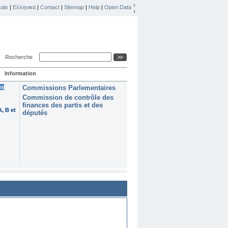
ais
|
Ελληνικά
|
Contact
|
Sitemap
|
Help
|
Open Data
Recherche
Information
es
Commissions Parlementaires
Commission de contrôle des
finances des partis et des
, B et
députés