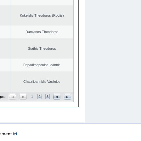
Kokelidis Theodoros (Roulis)
Damianos Theodoros
Stathis Theodoros
Papadimopoulos Ioannis
Chatziioannidis Vasileios
ges:
1
2
3
quement
ici