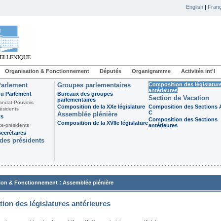
English
|
Franç
Organisation & Fonctionnement
Députés
Organigramme
Activités int'l
Parlement
Groupes parlementaires
Composition des législatur
antérieures
du Parlement
Bureaux des groupes
Section de Vacation
parlementaires
andat-Pouvoirs
Composition de la XXe législature
Composition des Sections A
ésidents
C
Assemblée plénière
ts
Composition des Sections
Composition de la XVIIe législature
ce-présidents
antérieures
ecrétaires
des présidents
:
ion & Fonctionnement
Assemblée plénière
ion des législatures antérieures