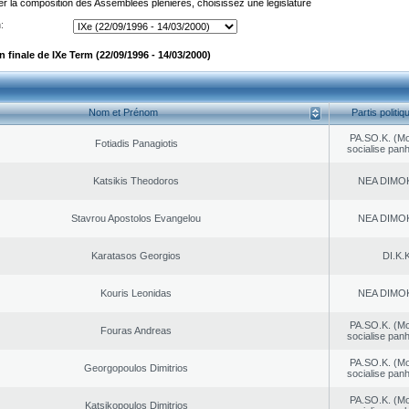
er la composition des Assemblées plénières, choisissez une législature
:
finale de IXe Term (22/09/1996 - 14/03/2000)
Nom et Prénom
Partis politiq
PA.SO.K. (M
Fotiadis Panagiotis
socialise panh
Katsikis Theodoros
NEA DΙMO
Stavrou Apostolos Evangelou
NEA DΙMO
Karatasos Georgios
DI.K.K
Kouris Leonidas
NEA DΙMO
PA.SO.K. (M
Fouras Andreas
socialise panh
PA.SO.K. (M
Georgopoulos Dimitrios
socialise panh
PA.SO.K. (M
Katsikopoulos Dimitrios