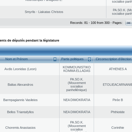
socialise panh
PA.SO.K. (M
Smyrlis - Liakatas Christos
socialise panh
Records: 81 - 100 from 300 - Pages:
ts de députés pendant la législature
Nom et Prénom
Partis politiques
Circonscription d’élection
KOMMOUNISTIKO
Avdis Leonidas (Leon)
ATHENES Α
KOMMA ELLADAS
PA.SO.K.
(Mouvement
Baltas Alexandros
EΤOLIEACARNANI
socialise
panhellénique)
Barmpagiannis Vasileios
NEA DΙMOKRATIA
Pirée B
Bellos Triantafyllos
NEA DΙMOKRATIA
Phthiotide
PA.SO.K.
(Mouvement
Choremis Anastasios
Corinthie
socialise