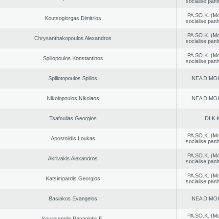
socialise panh
PA.SO.K. (M
Koutsogiorgas Dimitrios
socialise panh
PA.SO.K. (M
Chrysanthakopoulos Alexandros
socialise panh
PA.SO.K. (M
Spiliopoulos Konstantinos
socialise panh
Spiliotopoulos Spilios
NEA DΙMO
Nikolopoulos Nikolaos
NEA DΙMO
Tsafoulias Georgios
DI.K.K
PA.SO.K. (M
Apostolidis Loukas
socialise panh
PA.SO.K. (M
Akrivakis Alexandros
socialise panh
PA.SO.K. (M
Katsimpardis Georgios
socialise panh
Basiakos Evangelos
NEA DΙMO
PA.SO.K. (M
Kouroumplis Panagiotis E.