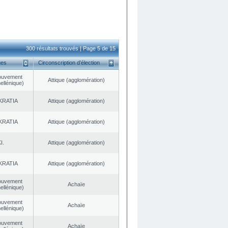
300 résultats trouvés | Page 5 de 15
ues
Circonscription d’élection
ouvement
Αttique (agglomération)
ellénique)
KRATIA
Αttique (agglomération)
KRATIA
Αttique (agglomération)
I.
Αttique (agglomération)
KRATIA
Αttique (agglomération)
ouvement
Achaïe
ellénique)
ouvement
Achaïe
ellénique)
ouvement
Achaïe