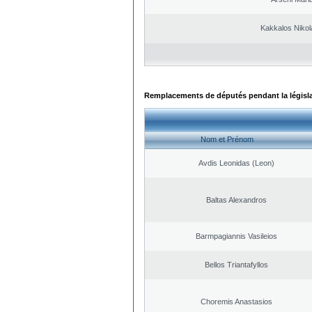
Kakkalos Niko
Remplacements de députés pendant la législ
Nom et Prénom
Avdis Leonidas (Leon)
Baltas Alexandros
Barmpagiannis Vasileios
Bellos Triantafyllos
Choremis Anastasios