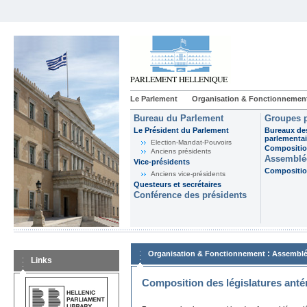
Le Parlement
Organisation & Fonctionnemen
Bureau du Parlement
Groupes p
Le Président du Parlement
Bureaux de
parlementai
Election-Mandat-Pouvoirs
Composition
Anciens présidents
Assemblée
Vice-présidents
Composition
Anciens vice-présidents
Questeurs et secrétaires
Conférence des présidents
:
Organisation & Fonctionnement
Assemblé
Links
Composition des législatures anté