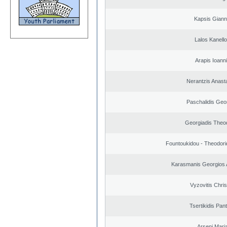
Kapsis Giann
Lalos Kanell
Arapis Ioann
Nerantzis Anast
Paschalidis Geo
Georgiadis Theo
Fountoukidou - Theodori
Karasmanis Georgios 
Vyzovitis Chri
Tsertikidis Pant
Arseni Mari