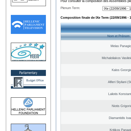
Pour consulter la composition des Assemblées plé
Plenum Term:
Composition finale de IXe Term (22/09/1996 - 
Nom et Prénom
Melas Panagio
Michaloliakos Vasilei
Kalos Georgi
Alfieri Styliani (S
Laliotis Konstan
Niotis Grigori
Diamantidis Ioa
Kritikos Panagi