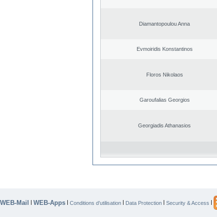
Diamantopoulou Anna
Evmoiridis Konstantinos
Floros Nikolaos
Garoufalias Georgios
Georgiadis Athanasios
WEB-Mail
WEB-Apps
|
|
|
|
|
Conditions d’utilisation
Data Protection
Security & Access