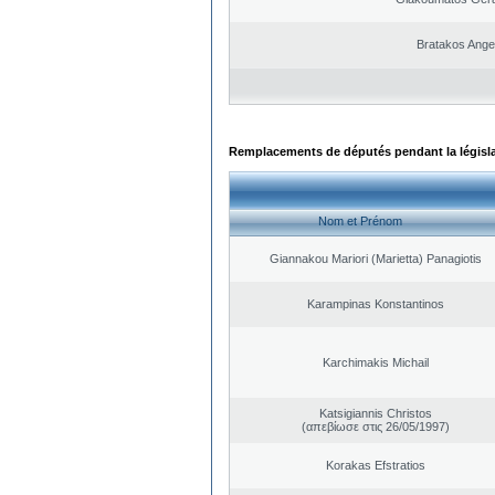
Bratakos Ange
Remplacements de députés pendant la législ
Nom et Prénom
Giannakou Mariori (Marietta) Panagiotis
Karampinas Konstantinos
Karchimakis Michail
Katsigiannis Christos
(απεβίωσε στις 26/05/1997)
Korakas Efstratios