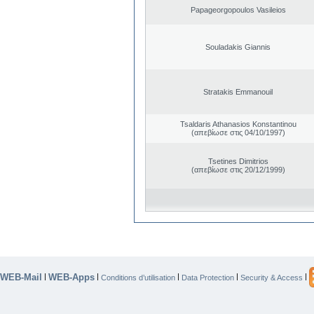
Papageorgopoulos Vasileios
Souladakis Giannis
Stratakis Emmanouil
Tsaldaris Athanasios Konstantinou
(απεβίωσε στις 04/10/1997)
Tsetines Dimitrios
(απεβίωσε στις 20/12/1999)
WEB-Mail
WEB-Apps
|
|
|
|
|
Conditions d’utilisation
Data Protection
Security & Access