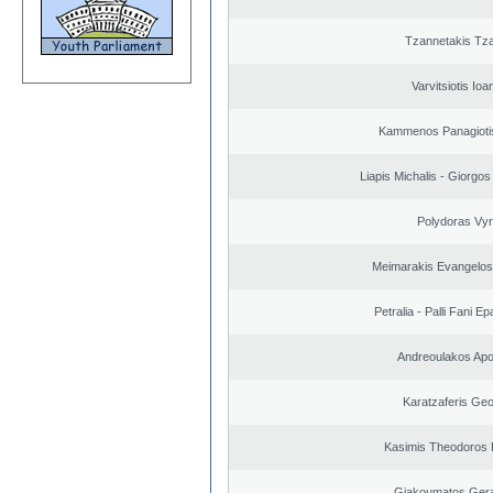
Tzannetakis Tz
Varvitsiotis Ioa
Kammenos Panagioti
Liapis Michalis - Giorgo
Polydoras Vy
Meimarakis Evangelos 
Petralia - Palli Fani 
Andreoulakos Apo
Karatzaferis Geo
Kasimis Theodoros P
Giakoumatos Ger