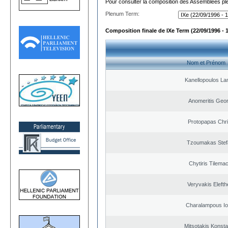
Pour consulter la composition des Assemblées plé
Plenum Term:
Composition finale de IXe Term (22/09/1996 - 
Nom et Prénom
Kanellopoulos L
Anomeritis Geor
Protopapas Chri
Tzoumakas Stef
Chytiris Tilema
Veryvakis Elefth
Charalampous Io
Mitsotakis Konsta