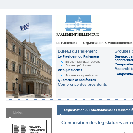
Le Parlement
Organisation & Fonctionnemen
Bureau du Parlement
Groupes p
Le Président du Parlement
Bureaux de
parlementai
Election-Mandat-Pouvoirs
Composition
Anciens présidents
Assemblée
Vice-présidents
Composition
Anciens vice-présidents
Questeurs et secrétaires
Conférence des présidents
:
Organisation & Fonctionnement
Assemblé
Links
Composition des législatures anté