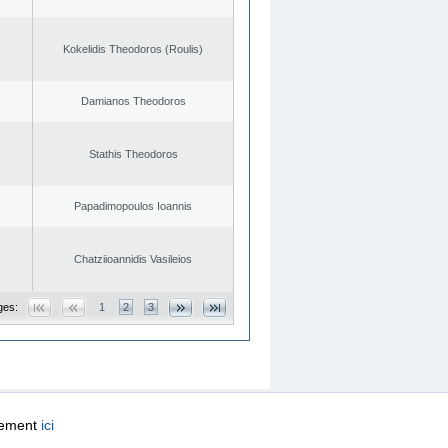
Kokelidis Theodoros (Roulis)
Damianos Theodoros
Stathis Theodoros
Papadimopoulos Ioannis
Chatziioannidis Vasileios
ges:
1
2
3
quement
ici