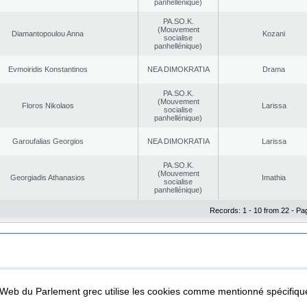
panhellénique)
PA.SO.K.
(Mouvement
Diamantopoulou Anna
Kozani
socialise
panhellénique)
Evmoiridis Konstantinos
NEA DΙMOKRATIA
Drama
PA.SO.K.
(Mouvement
Floros Nikolaos
Larissa
socialise
panhellénique)
Garoufalias Georgios
NEA DΙMOKRATIA
Larissa
PA.SO.K.
(Mouvement
Georgiadis Athanasios
Imathia
socialise
panhellénique)
Records: 1 - 10 from 22 - Pa
|
|
ta Protection
Security & Access
l Web du Parlement grec utilise les cookies comme mentionné spécifi