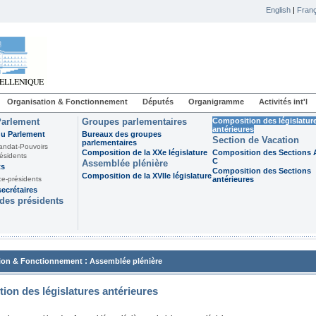
English
|
Franç
Organisation & Fonctionnement
Députés
Organigramme
Activités int'l
Parlement
Groupes parlementaires
Composition des législatur
antérieures
du Parlement
Bureaux des groupes
Section de Vacation
parlementaires
andat-Pouvoirs
Composition de la XXe législature
Composition des Sections A
ésidents
C
Assemblée plénière
ts
Composition des Sections
Composition de la XVIIe législature
ce-présidents
antérieures
ecrétaires
des présidents
:
ion & Fonctionnement
Assemblée plénière
ion des législatures antérieures