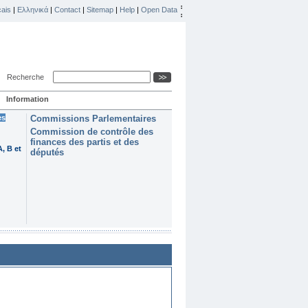
ais
|
Ελληνικά
|
Contact
|
Sitemap
|
Help
|
Open Data
Recherche
Information
es
Commissions Parlementaires
Commission de contrôle des
finances des partis et des
, B et
députés