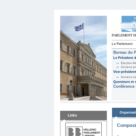
Le Parlement
Bureau du 
Le Président 
Election-M
Anciens pr
Vice-présiden
Anciens vi
Questeurs et s
Conférence 
Organisat
Links
Composit