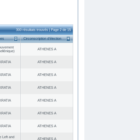
300 résultats trouvés | Page 2 de 15
ues
Circonscription d’élection
ouvement
ATHENES Α
ellénique)
KRATIA
ATHENES Α
KRATIA
ATHENES Α
KRATIA
ATHENES Α
KRATIA
ATHENES Α
KRATIA
ATHENES Α
KRATIA
ATHENES Α
he Left and
ATHENES Α