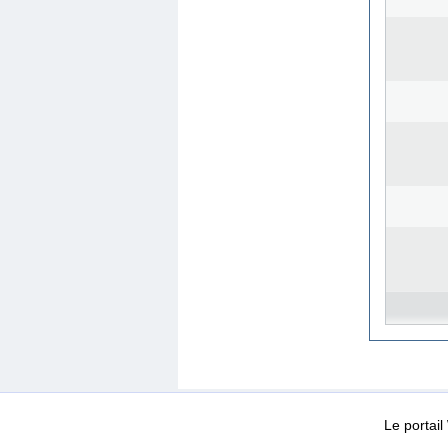
WEB-Mail
WEB-Apps
|
|
|
Conditions d’utilisation
Da
Le portai