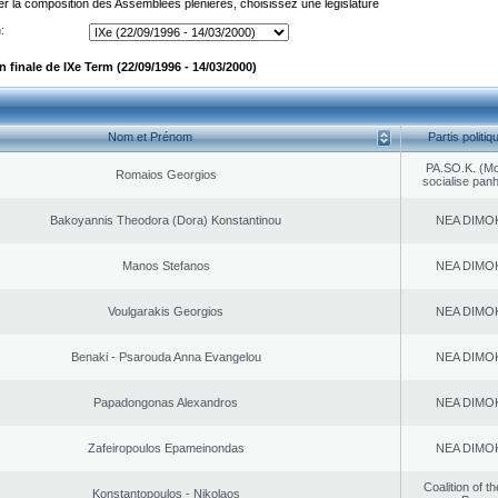
er la composition des Assemblées plénières, choisissez une législature
:
finale de IXe Term (22/09/1996 - 14/03/2000)
Nom et Prénom
Partis politiq
PA.SO.K. (M
Romaios Georgios
socialise panh
Bakoyannis Theodora (Dora) Konstantinou
NEA DΙMO
Manos Stefanos
NEA DΙMO
Voulgarakis Georgios
NEA DΙMO
Benaki - Psarouda Anna Evangelou
NEA DΙMO
Papadongonas Alexandros
NEA DΙMO
Zafeiropoulos Epameinondas
NEA DΙMO
Coalition of t
Konstantopoulos - Nikolaos