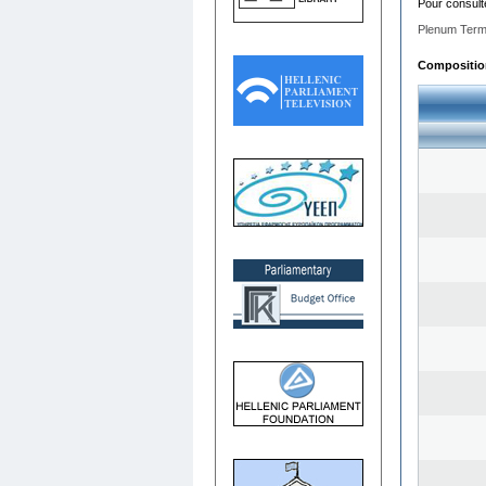
Pour consult
Plenum Term
Composition 