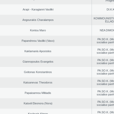
Progr
Arapi - Karagianni Vasiliki
DI.K.K
KOMMOUNISTI
Angourakis Charalampos
ELLAD
Kontou Maro
NEA DΙMO
PA.SO.K. (M
Papandreou Vasiliki (Vaso)
socialise panh
PA.SO.K. (M
Kaklamanis Apostolos
socialise panh
PA.SO.K. (M
Giannopoulos Evangelos
socialise panh
PA.SO.K. (M
Geitonas Konstantinos
socialise panh
PA.SO.K. (M
Katsanevas Theodoros
socialise panh
PA.SO.K. (M
Papaioannou Miltiadis
socialise panh
PA.SO.K. (M
Katseli Eleonora (Nora)
socialise panh
PA.SO.K. (M
Koulouris Kimon