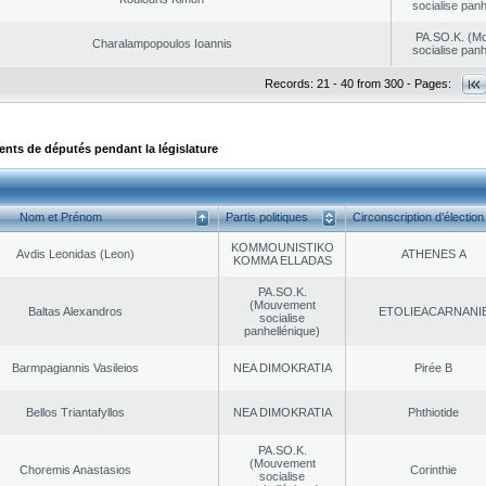
socialise panh
PA.SO.K. (M
Charalampopoulos Ioannis
socialise panh
Records: 21 - 40 from 300 - Pages:
ts de députés pendant la législature
Nom et Prénom
Partis politiques
Circonscription d’élection
KOMMOUNISTIKO
Avdis Leonidas (Leon)
ATHENES Α
KOMMA ELLADAS
PA.SO.K.
(Mouvement
Baltas Alexandros
EΤOLIEACARNANI
socialise
panhellénique)
Barmpagiannis Vasileios
NEA DΙMOKRATIA
Pirée B
Bellos Triantafyllos
NEA DΙMOKRATIA
Phthiotide
PA.SO.K.
(Mouvement
Choremis Anastasios
Corinthie
socialise