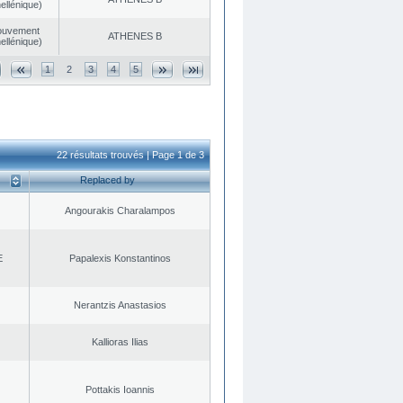
ellénique)
ouvement
ATHENES Β
ellénique)
1
2
3
4
5
22 résultats trouvés | Page 1 de 3
Replaced by
Angourakis Charalampos
E
Papalexis Konstantinos
Nerantzis Anastasios
Kallioras Ilias
Pottakis Ioannis