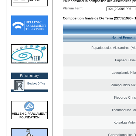
Pour consulter la composition des Assemblées plé
Plenum Term:
Composition finale de IXe Term (22/09/1996 - 
Nom et Prénom
Papadopoulos Alexandros (Ale
Papazoi Elisa
Levogiannis Nik
Zampounidis Nik
Kipouros Chris
Thomopoulos Io
Kotsakas Anto
Georgakopoulos Di