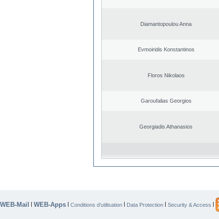
Diamantopoulou Anna
Evmoiridis Konstantinos
Floros Nikolaos
Garoufalias Georgios
Georgiadis Athanasios
WEB-Mail
WEB-Apps
|
|
|
|
|
Conditions d’utilisation
Data Protection
Security & Access