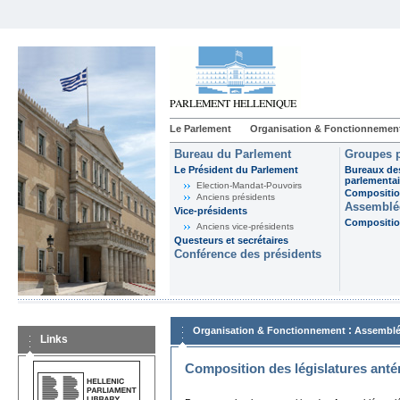
Le Parlement
Organisation & Fonctionnemen
Bureau du Parlement
Groupes p
Le Président du Parlement
Bureaux de
parlementai
Election-Mandat-Pouvoirs
Composition
Anciens présidents
Assemblée
Vice-présidents
Composition
Anciens vice-présidents
Questeurs et secrétaires
Conférence des présidents
:
Organisation & Fonctionnement
Assemblé
Links
Composition des législatures anté