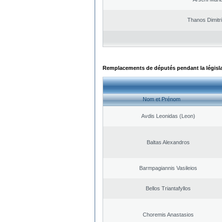
Thanos Dimitr
Remplacements de députés pendant la législ
Nom et Prénom
Avdis Leonidas (Leon)
Baltas Alexandros
Barmpagiannis Vasileios
Bellos Triantafyllos
Choremis Anastasios