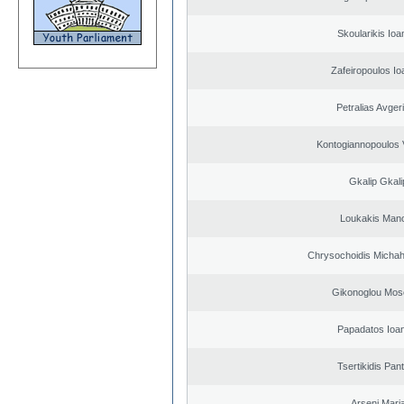
Skoularikis Ioa
Zafeiropoulos Io
Petralias Avger
Kontogiannopoulos V
Gkalip Gkali
Loukakis Mano
Chrysochoidis Michahl
Gikonoglou Mos
Papadatos Ioa
Tsertikidis Pant
Arseni Mari