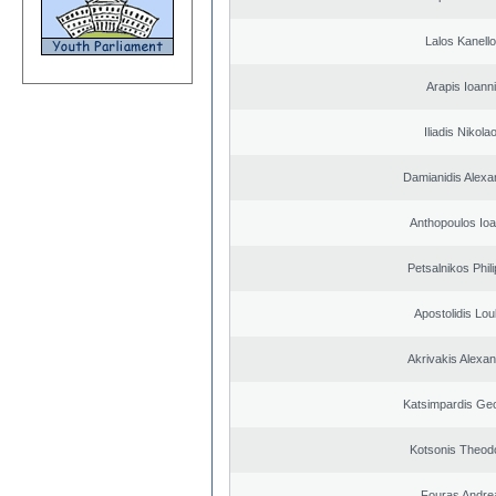
Lalos Kanell
Arapis Ioann
Iliadis Nikola
Damianidis Alexa
Anthopoulos Ioa
Petsalnikos Phil
Apostolidis Lo
Akrivakis Alexa
Katsimpardis Ge
Kotsonis Theod
Fouras Andre