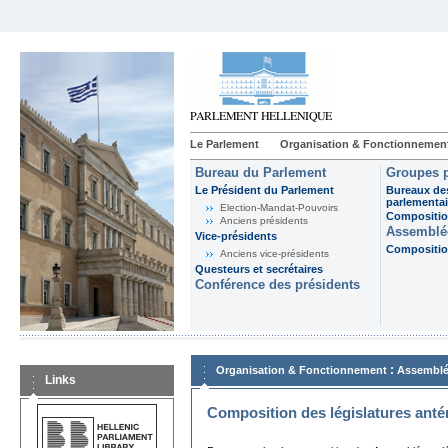
Le Parlement
Organisation & Fonctionnemen
Bureau du Parlement
Groupes p
Le Président du Parlement
Bureaux de
parlementai
Election-Mandat-Pouvoirs
Composition
Anciens présidents
Assemblée
Vice-présidents
Composition
Anciens vice-présidents
Questeurs et secrétaires
Conférence des présidents
:
Organisation & Fonctionnement
Assemblé
Links
Composition des législatures anté