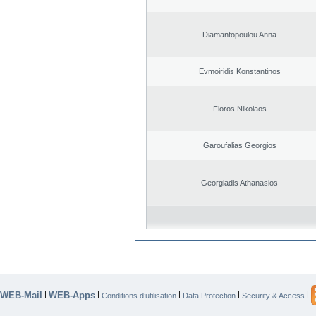
Diamantopoulou Anna
Evmoiridis Konstantinos
Floros Nikolaos
Garoufalias Georgios
Georgiadis Athanasios
WEB-Mail
WEB-Apps
|
|
|
|
|
Conditions d’utilisation
Data Protection
Security & Access