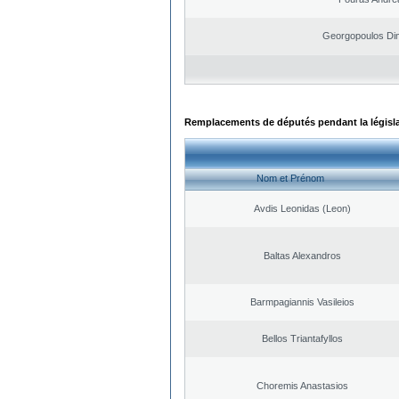
Georgopoulos Dim
Remplacements de députés pendant la législ
Nom et Prénom
Avdis Leonidas (Leon)
Baltas Alexandros
Barmpagiannis Vasileios
Bellos Triantafyllos
Choremis Anastasios