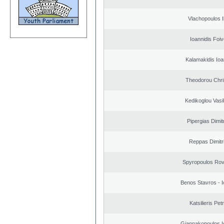
Vlachopoulos Il
Ioannidis Foi
Kalamakidis Ioa
Theodorou Chri
Kedikoglou Vasi
Pipergias Dimit
Reppas Dimitr
Spyropoulos Rov
Benos Stavros - I
Katsilieris Pet
Giannakopoulos I