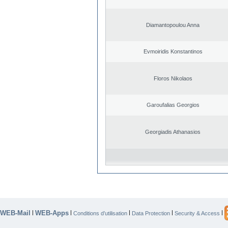
Diamantopoulou Anna
Evmoiridis Konstantinos
Floros Nikolaos
Garoufalias Georgios
Georgiadis Athanasios
WEB-Mail
WEB-Apps
|
|
|
|
|
Conditions d’utilisation
Data Protection
Security & Access