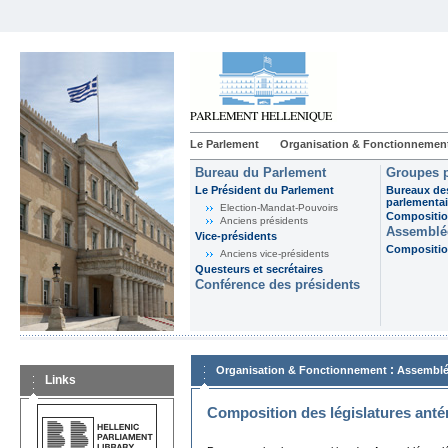
Le Parlement
Organisation & Fonctionnemen
Bureau du Parlement
Groupes p
Le Président du Parlement
Bureaux de
parlementai
Election-Mandat-Pouvoirs
Composition
Anciens présidents
Assemblée
Vice-présidents
Composition
Anciens vice-présidents
Questeurs et secrétaires
Conférence des présidents
:
Organisation & Fonctionnement
Assemblé
Links
Composition des législatures anté