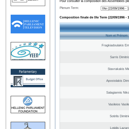
Pour consulter la composition des Assemblées plé
Plenum Term:
Composition finale de IXe Term (22/09/1996 - 
Nom et Prénom
Fragkiadoulakis E
Sarris Dimitri
Stavrakakis M
Apostolakis Dimi
Salagiannis Nik
Vasileios Vasil
Sotirlis Dimitr
Lotidis Lazar