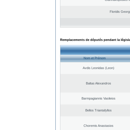
Floridis Georg
Remplacements de députés pendant la législ
Nom et Prénom
Avdis Leonidas (Leon)
Baltas Alexandros
Barmpagiannis Vasileios
Bellos Triantafyllos
Choremis Anastasios