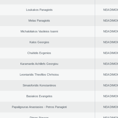
Loukakos Panagiotis
NEA DΙMO
Melas Panagiotis
NEA DΙMO
Michaloliakos Vasileios Ioanni
NEA DΙMO
Kalos Georgios
NEA DΙMO
Chaïtidis Evgenios
NEA DΙMO
Karamanlis Achillefs Georgiou
NEA DΙMO
Leontaridis Theofilos Chrhstou
NEA DΙMO
Simaioforidis Konstantinos
NEA DΙMO
Basiakos Evangelos
NEA DΙMO
Papaligouras Anastasios - Petros Panagioti
NEA DΙMO
Dimas Stavros
NEA DΙMO