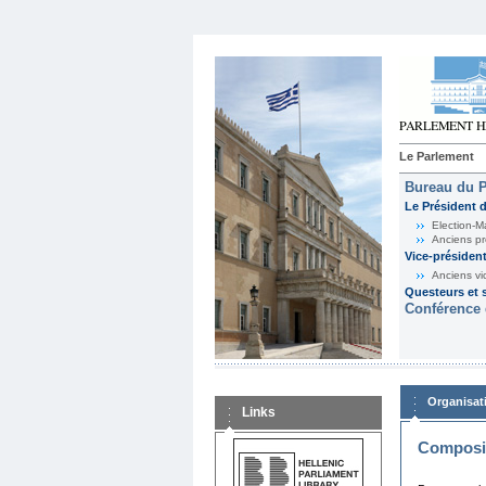
Le Parlement
Bureau du 
Le Président 
Election-M
Anciens pr
Vice-présiden
Anciens vi
Questeurs et s
Conférence 
Organisat
Links
Composit