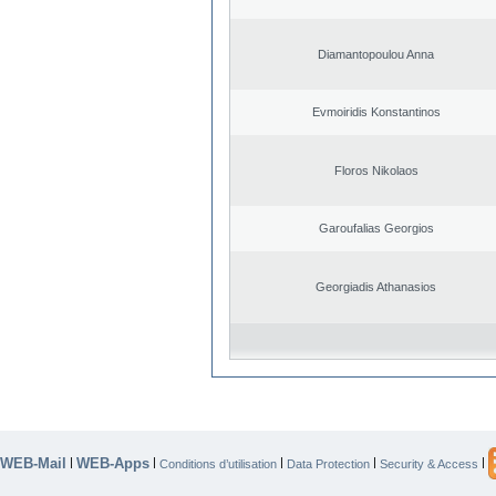
Diamantopoulou Anna
Evmoiridis Konstantinos
Floros Nikolaos
Garoufalias Georgios
Georgiadis Athanasios
WEB-Mail
WEB-Apps
|
|
|
|
|
Conditions d’utilisation
Data Protection
Security & Access