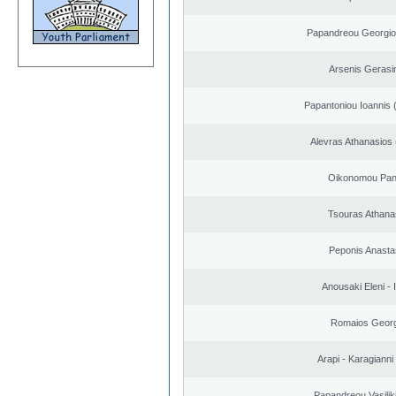
Papandreou Georgio
Arsenis Geras
Papantoniou Ioannis 
Alevras Athanasios
Oikonomou Pant
Tsouras Athana
Peponis Anasta
Anousaki Eleni - I
Romaios Georg
Arapi - Karagianni 
Papandreou Vasilik