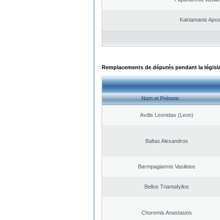
Kaklamanis Apos
Remplacements de députés pendant la législ
Nom et Prénom
Avdis Leonidas (Leon)
Baltas Alexandros
Barmpagiannis Vasileios
Bellos Triantafyllos
Choremis Anastasios