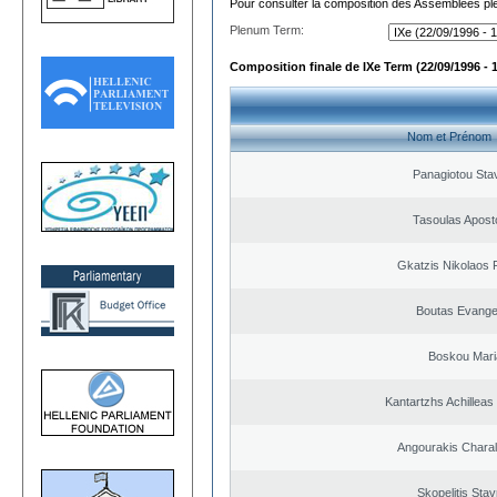
Pour consulter la composition des Assemblées plé
Plenum Term:
Composition finale de IXe Term (22/09/1996 - 
Nom et Prénom
Panagiotou Sta
Tasoulas Apost
Gkatzis Nikolaos F
Boutas Evange
Boskou Mari
Kantartzhs Achilleas
Angourakis Chara
Skopelitis Stav