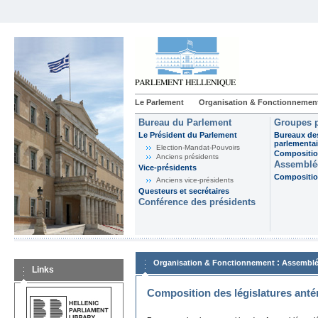
Le Parlement
Organisation & Fonctionnemen
Bureau du Parlement
Groupes p
Le Président du Parlement
Bureaux de
parlementai
Election-Mandat-Pouvoirs
Composition
Anciens présidents
Assemblée
Vice-présidents
Composition
Anciens vice-présidents
Questeurs et secrétaires
Conférence des présidents
:
Organisation & Fonctionnement
Assemblé
Links
Composition des législatures anté