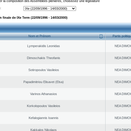
er la composition des Assemblées plénières, choisissez une législature
:
finale de IXe Term (22/09/1996 - 14/03/2000)
Nom et Prénom
Partis politiq
Lymperakidis Leonidas
NEA DΙMO
Dimoschakis Theofanis
NEA DΙMO
Sotiropoulos Vasileios
NEA DΙMO
Papadimitriou Elisavet (Elsa)
NEA DΙMO
Varinos Athanasios
NEA DΙMO
Korkolopoulos Vasileios
NEA DΙMO
Kefalogiannis Ioannis
NEA DΙMO
Kakkalos Nikolaos
NEA DΙMO