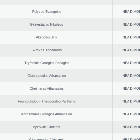
Polyzos Evangelos
NEA DΙMO
Gkelestathis Nikolaos
NEA DΙMO
Akifoglou Birol
NEA DΙMO
Skrekas Theodoros
NEA DΙMO
Tryfonidis Georgios Panagioti
NEA DΙMO
Giannopoulos Athanasios
NEA DΙMO
Cheimaras Athanasios
NEA DΙMO
Fountoukidou - Theodoridou Parthena
NEA DΙMO
Karasmanis Georgios Athanasiou
NEA DΙMO
Vyzovitis Christos
NEA DΙMO
Giovanoudas Varsamis
NEA DΙMO