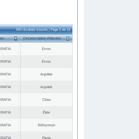
300 résultats trouvés | Page 5 de 15
ues
Circonscription d’élection
KRATIA
Evros
KRATIA
Evros
KRATIA
Argolide
KRATIA
Argolide
KRATIA
Chios
KRATIA
Élide
KRATIA
Réthymnon
KRATIA
Pieria