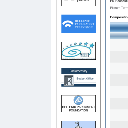
Pour consult
Plenum Term
Composition 