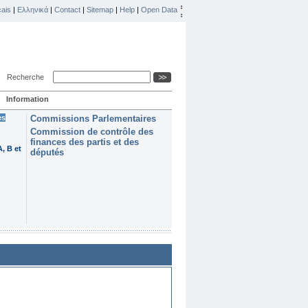
ais
|
Ελληνικά
|
Contact
|
Sitemap
|
Help
|
Open Data
Recherche
Information
es
Commissions Parlementaires
Commission de contrôle des
finances des partis et des
, B et
députés