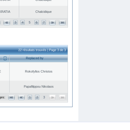
KRATIA
Chalcidique
3
4
5
6
7
22 résultats trouvés | Page 3 de 3
Replaced by
E
Rokofyllos Christos
Papafilippou Nikolaos
ges:
1
2
3