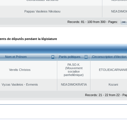
Pappas Vasileios Nikolaou
NEA DΙMO
Records: 81 - 100 from 300 - Pages:
ts de députés pendant la législature
Nom et Prénom
Partis politiques
Circonscription d’élection
PA.SO.K.
(Mouvement
Verelis Christos
EΤOLIEACARNANI
socialise
panhellénique)
Vyzas Vasileios - Evmenis
NEA DΙMOKRATIA
Kozani
Records: 21 - 22 from 22 - Pa
|
|
ta Protection
Security & Access