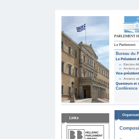
Le Parlement
Bureau du 
Le Président 
Election-M
Anciens pr
Vice-présiden
Anciens vi
Questeurs et s
Conférence 
Organisat
Links
Composit