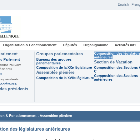
English
|
Franç
Organisation & Fonctionnement
Députés
Organigramme
Activités int'l
Parlement
Groupes parlementaires
Composition des législatur
antérieures
du Parlement
Bureaux des groupes
Section de Vacation
parlementaires
andat-Pouvoirs
Composition de la XXe législature
Composition des Sections A
ésidents
C
Assemblée plénière
ts
Composition des Sections
Composition de la XVIIe législature
ce-présidents
antérieures
ecrétaires
des présidents
:
ion & Fonctionnement
Assemblée plénière
ion des législatures antérieures