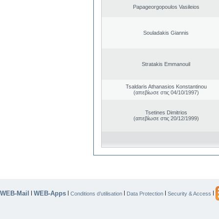
Papageorgopoulos Vasileios
Souladakis Giannis
Stratakis Emmanouil
Tsaldaris Athanasios Konstantinou
(απεβίωσε στις 04/10/1997)
Tsetines Dimitrios
(απεβίωσε στις 20/12/1999)
WEB-Mail
WEB-Apps
|
|
|
|
|
Conditions d’utilisation
Data Protection
Security & Access