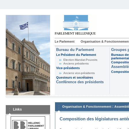
Le Parlement
Organisation & Fonctionnemen
Bureau du Parlement
Groupes p
Le Président du Parlement
Bureaux de
parlementai
Election-Mandat-Pouvoirs
Composition
Anciens présidents
Assemblée
Vice-présidents
Composition
Anciens vice-présidents
Questeurs et secrétaires
Conférence des présidents
:
Organisation & Fonctionnement
Assemblé
Links
Composition des législatures anté