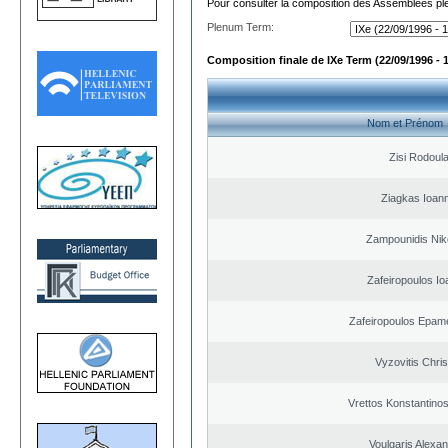
Pour consulter la composition des Assemblées plé
Plenum Term:
Composition finale de IXe Term (22/09/1996 - 
Nom et Prénom
Zisi Rodoul
Ziagkas Ioann
Zampounidis Nik
Zafeiropoulos Io
Zafeiropoulos Epam
Vyzovitis Chri
Vrettos Konstantinos
Voulgaris Alexa