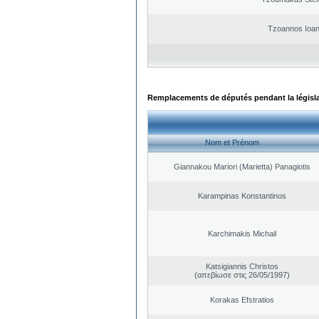
Tzoannos Ioan
Remplacements de députés pendant la législ
Nom et Prénom
Giannakou Mariori (Marietta) Panagiotis
Karampinas Konstantinos
Karchimakis Michail
Katsigiannis Christos
(απεβίωσε στις 26/05/1997)
Korakas Efstratios