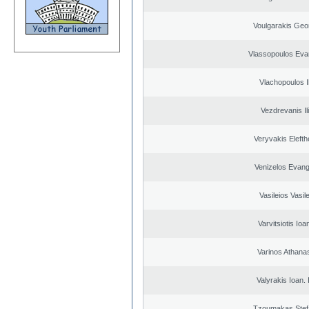
Voulgarakis Geo
Vlassopoulos Eva
Vlachopoulos Il
Vezdrevanis Il
Veryvakis Elefth
Venizelos Evang
Vasileios Vasil
Varvitsiotis Ioa
Varinos Athana
Valyrakis Ioan. 
Tzoumakas Stef