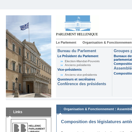
Le Parlement
Organisation & Fonctionnemen
Bureau du Parlement
Groupes p
Le Président du Parlement
Bureaux de
parlementai
Election-Mandat-Pouvoirs
Composition
Anciens présidents
Assemblée
Vice-présidents
Composition
Anciens vice-présidents
Questeurs et secrétaires
Conférence des présidents
:
Organisation & Fonctionnement
Assemblé
Links
Composition des législatures anté