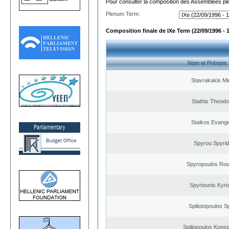
Pour consulter la composition des Assemblées plé
Plenum Term:
Composition finale de IXe Term (22/09/1996 - 
Nom et Prénom
Stavrakakis M
Stathis Theodo
Staikos Evang
Spyrou Spyri
Spyropoulos Rov
Spyriounis Kyri
Spiliotopoulos Sp
Spiliopoulos Konst