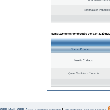
Skandalakis Panagioti
Remplacements de députés pendant la législ
Nom et Prénom
Verelis Christos
Vyzas Vasileios - Evmenis
WEB-Mail
WEB-Apps
|
|
|
|
|
Conditions d’utilisation
Data Protection
Security & Access