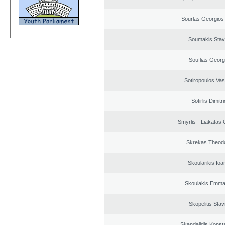
Sourlas Georgios 
Soumakis Stav
Souflias Georg
Sotiropoulos Vasi
Sotirlis Dimitr
Smyrlis - Liakatas 
Skrekas Theod
Skoularikis Ioa
Skoulakis Emma
Skopelitis Stav
Skandalidis Konst