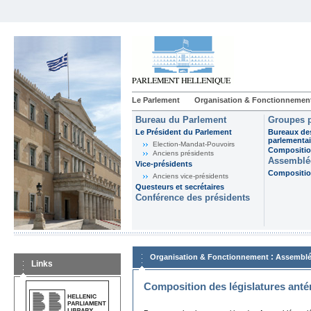
Le Parlement
Organisation & Fonctionnemen
Bureau du Parlement
Groupes p
Le Président du Parlement
Bureaux de
parlementai
Election-Mandat-Pouvoirs
Composition
Anciens présidents
Assemblée
Vice-présidents
Composition
Anciens vice-présidents
Questeurs et secrétaires
Conférence des présidents
:
Organisation & Fonctionnement
Assemblé
Links
Composition des législatures anté