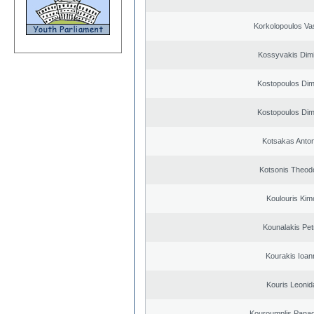
Korkolopoulos Vas
Kossyvakis Dimi
Kostopoulos Dimi
Kostopoulos Dimi
Kotsakas Anto
Kotsonis Theod
Koulouris Kim
Kounalakis Pet
Kourakis Ioan
Kouris Leonid
Kouroumplis Panagi