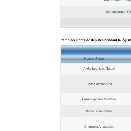
Koutsogiorgas Dim
Remplacements de députés pendant la législ
Nom et Prénom
Avdis Leonidas (Leon)
Baltas Alexandros
Barmpagiannis Vasileios
Bellos Triantafyllos
Choremis Anastasios