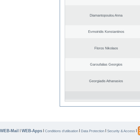
Diamantopoulou Anna
Evmoiridis Konstantinos
Floros Nikolaos
Garoufalias Georgios
Georgiadis Athanasios
WEB-Mail
WEB-Apps
|
|
|
|
|
Conditions d’utilisation
Data Protection
Security & Access