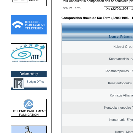
Pour consulter la composition des Assemblées plé
Plenum Term:
Composition finale de IXe Term (22/09/1996 - 
Nom et Prénom
Kolozof Orest
Konstantinidis Io
Konstantopoulos - 
Konstantopoulou
Kontaxis Athana
Kontogiannopoulos V
Kontomaris Efty
Kontou Mar