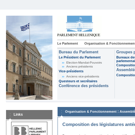
Le Parlement
Organisation & Fonctionnemen
Bureau du Parlement
Groupes p
Le Président du Parlement
Bureaux de
parlementai
Election-Mandat-Pouvoirs
Composition
Anciens présidents
Assemblée
Vice-présidents
Composition
Anciens vice-présidents
Questeurs et secrétaires
Conférence des présidents
:
Organisation & Fonctionnement
Assemblé
Links
Composition des législatures anté