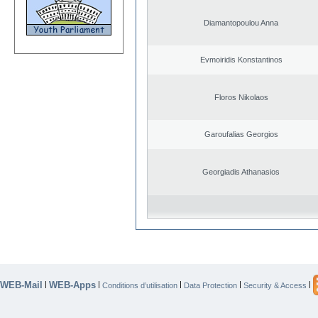
Diamantopoulou Anna
Evmoiridis Konstantinos
Floros Nikolaos
Garoufalias Georgios
Georgiadis Athanasios
WEB-Mail
WEB-Apps
|
|
|
|
|
Conditions d’utilisation
Data Protection
Security & Access