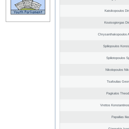
Katsikopoulos Dim
Koutsogiorgas Dim
Chrysanthakopoulos 
Spiliopoulos Konst
Spiliotopoulos Sp
Nikolopoulos Nik
Tsafoulias Geor
Pagkalos Theod
Vrettos Konstantinos
Papailias Ilia
Giannakis Ioan