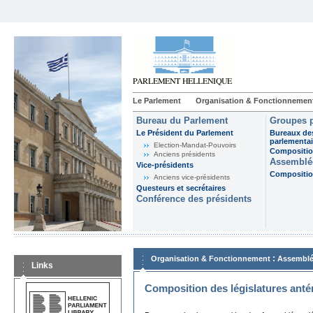
Le Parlement
Organisation & Fonctionnemen
Bureau du Parlement
Groupes p
Le Président du Parlement
Bureaux de
parlementai
Election-Mandat-Pouvoirs
Composition
Anciens présidents
Assemblée
Vice-présidents
Composition
Anciens vice-présidents
Questeurs et secrétaires
Conférence des présidents
:
Organisation & Fonctionnement
Assemblé
Links
Composition des législatures anté