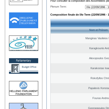
Pour consulter la composition des Assemblées plé
Plenum Term:
Composition finale de IXe Term (22/09/1996 - 
Nom et Prénom
Manginas Vasileios 
Karagkounis An
Alexopoulos Geo
Karakostas Ioa
Rokofyllos Chri
Papalexis Konsta
Fouras Andre
Georgopoulos Dim