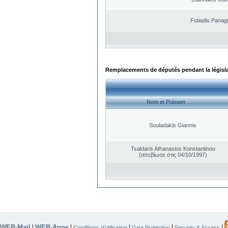
Fotiadis Panagi
Remplacements de députés pendant la législ
Nom et Prénom
Souladakis Giannis
Tsaldaris Athanasios Konstantinou
(απεβίωσε στις 04/10/1997)
WEB-Mail
WEB-Apps
|
|
|
|
|
Conditions d’utilisation
Data Protection
Security & Access