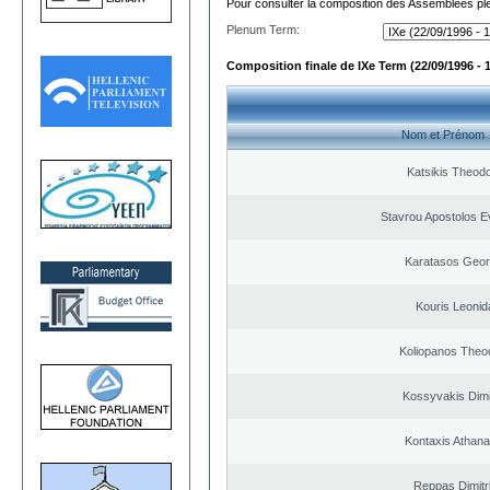
Pour consulter la composition des Assemblées plé
Plenum Term:
Composition finale de IXe Term (22/09/1996 - 
Nom et Prénom
Katsikis Theod
Stavrou Apostolos E
Karatasos Geor
Kouris Leonid
Koliopanos Theo
Kossyvakis Dimi
Kontaxis Athana
Reppas Dimitr