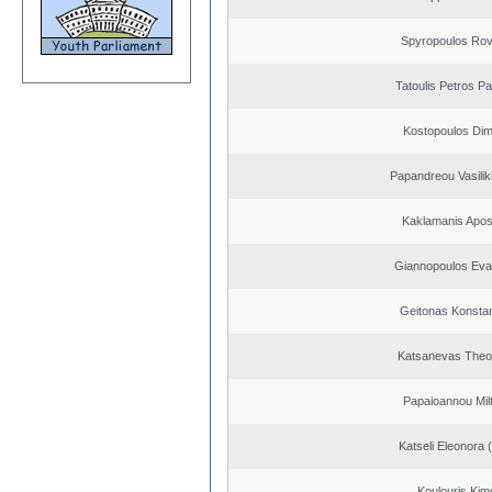
Spyropoulos Rov
Tatoulis Petros Pa
Kostopoulos Dimi
Papandreou Vasilik
Kaklamanis Apos
Giannopoulos Eva
Geitonas Konstan
Katsanevas Theo
Papaioannou Milt
Katseli Eleonora 
Koulouris Kim