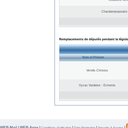
Charalampopoulos 
Remplacements de députés pendant la législ
Nom et Prénom
Verelis Christos
Vyzas Vasileios - Evmenis
WEB-Mail
WEB-Apps
|
|
|
|
|
Conditions d’utilisation
Data Protection
Security & Access