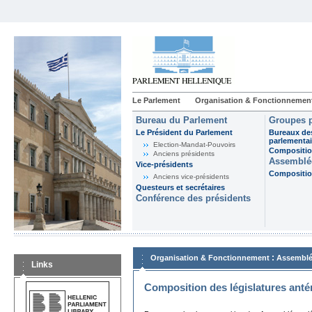
Le Parlement
Organisation & Fonctionnemen
Bureau du Parlement
Groupes p
Le Président du Parlement
Bureaux de
parlementai
Election-Mandat-Pouvoirs
Composition
Anciens présidents
Assemblée
Vice-présidents
Composition
Anciens vice-présidents
Questeurs et secrétaires
Conférence des présidents
:
Organisation & Fonctionnement
Assemblé
Links
Composition des législatures anté