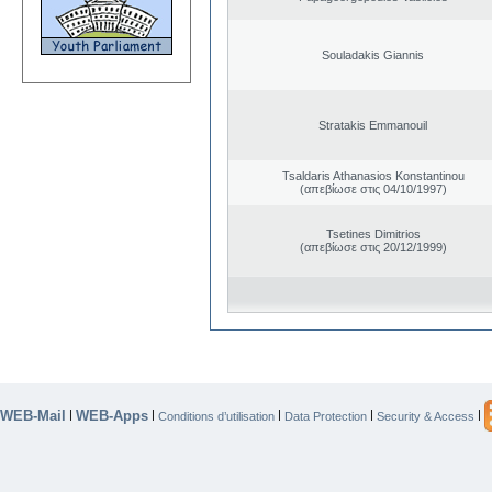
Souladakis Giannis
Stratakis Emmanouil
Tsaldaris Athanasios Konstantinou
(απεβίωσε στις 04/10/1997)
Tsetines Dimitrios
(απεβίωσε στις 20/12/1999)
WEB-Mail
WEB-Apps
|
|
|
|
|
Conditions d’utilisation
Data Protection
Security & Access