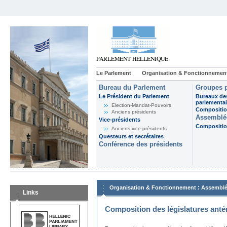
Le Parlement
Organisation & Fonctionnemen
Bureau du Parlement
Groupes p
Le Président du Parlement
Bureaux de
parlementai
Election-Mandat-Pouvoirs
Composition
Anciens présidents
Assemblée
Vice-présidents
Composition
Anciens vice-présidents
Questeurs et secrétaires
Conférence des présidents
:
Organisation & Fonctionnement
Assemblé
Links
Composition des législatures anté