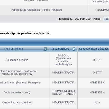
socialise panh
Papaligouras Anastasios - Petros Panagioti
NEA DΙMO
Records: 81 - 100 from 300 - Pages:
ts de députés pendant la législature
Nom et Prénom
Partis politiques
Circonscription d’élection
PA.SO.K.
(Mouvement
Souladakis Giannis
D’ETAT
socialise
panhellénique)
aldaris Athanasios Konstantinou
NEA DΙMOKRATIA
D’ETAT
(απεβίωσε στις 04/10/1997)
akou Mariori (Marietta) Panagiotis
NEA DΙMOKRATIA
ATHENES Α
KOMMOUNISTIKO
Avdis Leonidas (Leon)
ATHENES Α
KOMMA ELLADAS
Karampinas Konstantinos
NEA DΙMOKRATIA
Arta