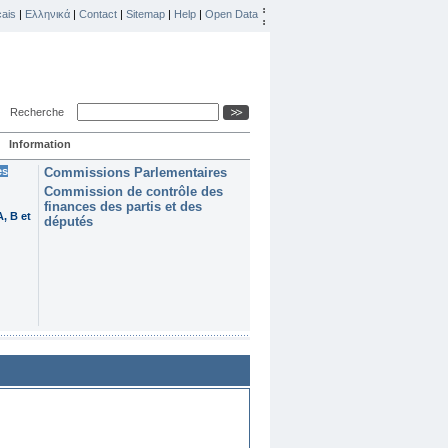
ais
|
Ελληνικά
|
Contact
|
Sitemap
|
Help
|
Open Data
Recherche
Information
es
Commissions Parlementaires
Commission de contrôle des
finances des partis et des
, B et
députés