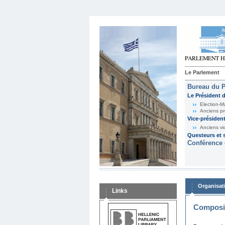
Le Parlement
Bureau du 
Le Président 
Election-M
Anciens pr
Vice-présiden
Anciens vi
Questeurs et s
Conférence 
Organisat
Links
Composit