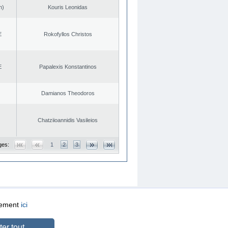
n)
Kouris Leonidas
E
Rokofyllos Christos
E
Papalexis Konstantinos
Damianos Theodoros
Chatziioannidis Vasileios
ges:
1
2
3
quement
ici
CREATED BY
DOPE STUDIO
er tout