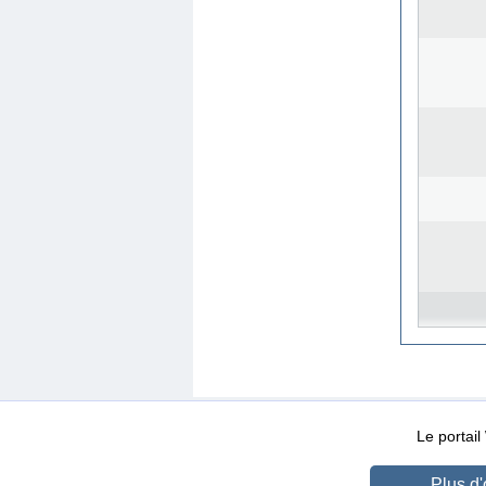
WEB-Mail
WEB-Apps
|
|
|
Conditions d’utilisation
Da
Le portai
Plus d'