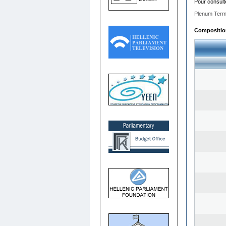
Pour consult
Plenum Term
Composition 