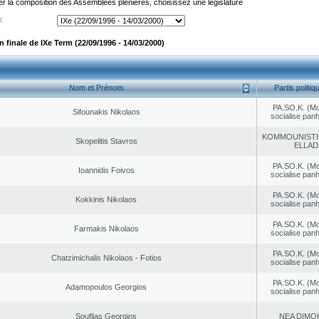
er la composition des Assemblées plénières, choisissez une législature
:
finale de IXe Term (22/09/1996 - 14/03/2000)
Nom et Prénom
Partis politiq
PA.SO.K. (M
Sifounakis Nikolaos
socialise panh
KOMMOUNISTI
Skopelitis Stavros
ELLAD
PA.SO.K. (M
Ioannidis Foivos
socialise panh
PA.SO.K. (M
Kokkinis Nikolaos
socialise panh
PA.SO.K. (M
Farmakis Nikolaos
socialise panh
PA.SO.K. (M
Chatzimichalis Nikolaos - Fotios
socialise panh
PA.SO.K. (M
Adamopoulos Georgios
socialise panh
Souflias Georgios
NEA DΙMO