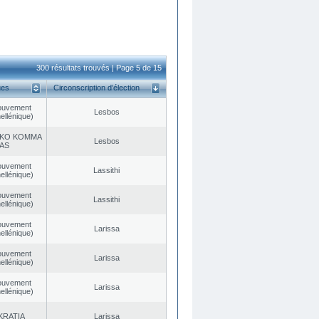
300 résultats trouvés | Page 5 de 15
ues
Circonscription d’élection
ouvement
Lesbos
ellénique)
KO KOMMA
Lesbos
AS
ouvement
Lassithi
ellénique)
ouvement
Lassithi
ellénique)
ouvement
Larissa
ellénique)
ouvement
Larissa
ellénique)
ouvement
Larissa
ellénique)
KRATIA
Larissa