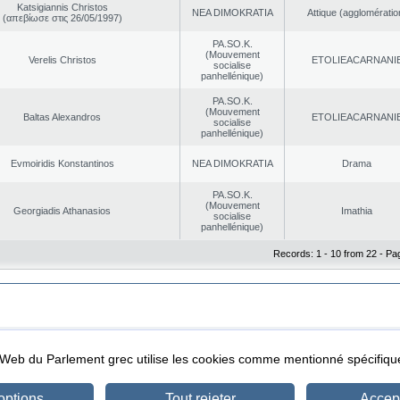
Katsigiannis Christos
NEA DΙMOKRATIA
Αttique (agglomératio
(απεβίωσε στις 26/05/1997)
PA.SO.K.
(Mouvement
Verelis Christos
EΤOLIEACARNANI
socialise
panhellénique)
PA.SO.K.
(Mouvement
Baltas Alexandros
EΤOLIEACARNANI
socialise
panhellénique)
Evmoiridis Konstantinos
NEA DΙMOKRATIA
Drama
PA.SO.K.
(Mouvement
Georgiadis Athanasios
Imathia
socialise
panhellénique)
Records: 1 - 10 from 22 - Pa
|
|
ta Protection
Security & Access
l Web du Parlement grec utilise les cookies comme mentionné spécifi
options
Tout rejeter
Accept