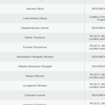
Katsaros Nikos
NEA DΙMO
Coalition of t
Loule Andriani (Nitsa)
Progr
Papadimopoulos Ioannis
NEA DΙMO
PA.SO.K. (M
Stathis Theodoros
socialise panh
PA.SO.K. (M
Fountas Paraskevas
socialise panh
Skandalakis Panagiotis Nikolaou
NEA DΙMO
Dabakis Athanasios Panagioti
NEA DΙMO
PA.SO.K. (M
Papazoi Elisavet
socialise panh
PA.SO.K. (M
Levogiannis Nikolaos
socialise panh
Chomatas Ioannis
NEA DΙMO
PA.SO.K. (M
Kotsonis Theodoros