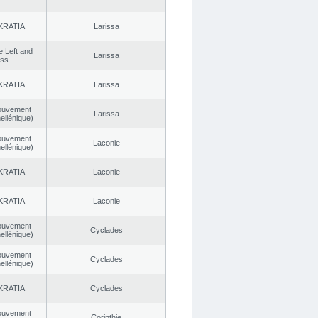
KRATIA
Larissa
he Left and
Larissa
ess
KRATIA
Larissa
ouvement
Larissa
ellénique)
ouvement
Laconie
ellénique)
KRATIA
Laconie
KRATIA
Laconie
ouvement
Cyclades
ellénique)
ouvement
Cyclades
ellénique)
KRATIA
Cyclades
ouvement
Corinthie