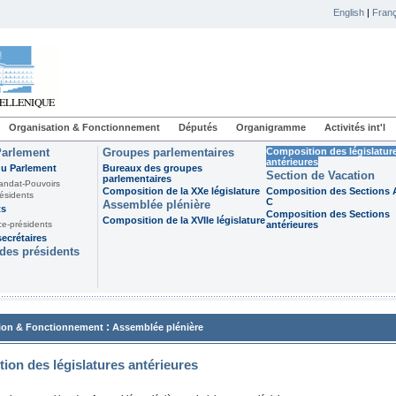
English
|
Franç
Organisation & Fonctionnement
Députés
Organigramme
Activités int'l
Parlement
Groupes parlementaires
Composition des législatur
antérieures
du Parlement
Bureaux des groupes
Section de Vacation
parlementaires
andat-Pouvoirs
Composition de la XXe législature
Composition des Sections A
ésidents
C
Assemblée plénière
ts
Composition des Sections
Composition de la XVIIe législature
ce-présidents
antérieures
ecrétaires
des présidents
:
ion & Fonctionnement
Assemblée plénière
ion des législatures antérieures