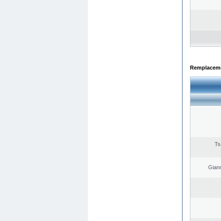
Remplacemen
Ts
Giann