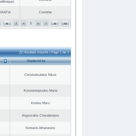
ellénique)
KRATIA
Corinthie
3
4
5
6
7
22 résultats trouvés | Page 1 de 3
Replaced by
Christodoulakis Nikos
Konstantopoulou Maria
Kontou Maro
Angourakis Charalampos
Kontaxis Athanasios