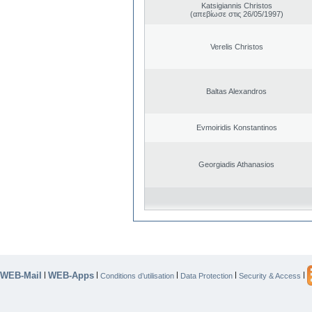
Katsigiannis Christos
(απεβίωσε στις 26/05/1997)
Verelis Christos
Baltas Alexandros
Evmoiridis Konstantinos
Georgiadis Athanasios
WEB-Mail
WEB-Apps
|
|
|
|
|
Conditions d’utilisation
Data Protection
Security & Access