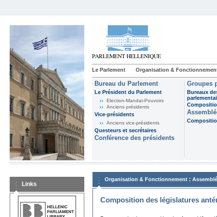
Le Parlement
Organisation & Fonctionnemen
Bureau du Parlement
Groupes p
Le Président du Parlement
Bureaux de
parlementai
Election-Mandat-Pouvoirs
Composition
Anciens présidents
Assemblée
Vice-présidents
Composition
Anciens vice-présidents
Questeurs et secrétaires
Conférence des présidents
:
Organisation & Fonctionnement
Assemblé
Links
Composition des législatures anté