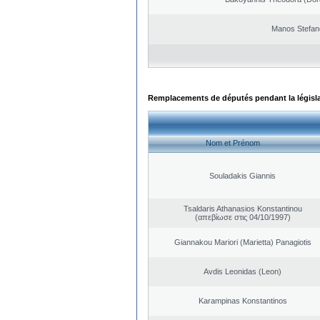
Manos Stefan
Remplacements de députés pendant la législ
Nom et Prénom
Souladakis Giannis
Tsaldaris Athanasios Konstantinou
(απεβίωσε στις 04/10/1997)
Giannakou Mariori (Marietta) Panagiotis
Avdis Leonidas (Leon)
Karampinas Konstantinos