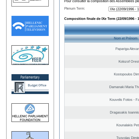
Pour consulter la composition des Assemblées plé
Plenum Term:
Composition finale de IXe Term (22/09/1996 - 
Nom et Prénom
Papariga Alexa
Kolozof Orest
Kostopoulos Dimi
Damanaki Maria Th
Kouvelis Fotios - F
Dragasakis Ioannis
Kounalakis Pet
Tsovolas Dimit