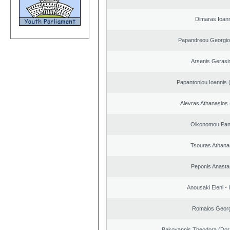
Dimaras Ioann
Papandreou Georgio
Arsenis Geras
Papantoniou Ioannis 
Alevras Athanasios
Oikonomou Pant
Tsouras Athana
Peponis Anasta
Anousaki Eleni - I
Romaios Georg
Bakoyannis Theodora (Dor