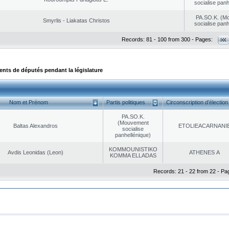
socialise panh
PA.SO.K. (M
Smyrlis - Liakatas Christos
socialise panh
Records: 81 - 100 from 300 - Pages:
ts de députés pendant la législature
Nom et Prénom
Partis politiques
Circonscription d’élection
PA.SO.K.
(Mouvement
Baltas Alexandros
EΤOLIEACARNANI
socialise
panhellénique)
KOMMOUNISTIKO
Avdis Leonidas (Leon)
ATHENES Α
KOMMA ELLADAS
Records: 21 - 22 from 22 - Pa
|
|
ta Protection
Security & Access