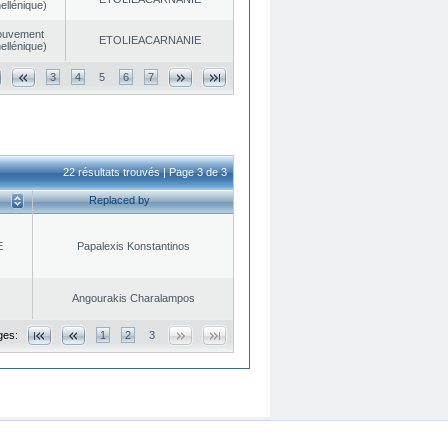
ellénique)
ouvement
EΤOLIEACARNANIE
ellénique)
3
4
5
6
7
22 résultats trouvés | Page 3 de 3
Replaced by
E
Papalexis Konstantinos
Angourakis Charalampos
ges:
1
2
3