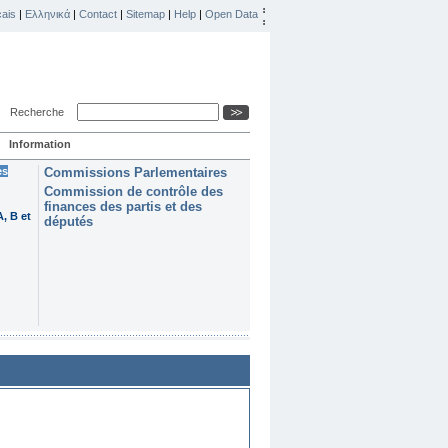
ais
|
Ελληνικά
|
Contact
|
Sitemap
|
Help
|
Open Data
Recherche
Information
es
Commissions Parlementaires
Commission de contrôle des
finances des partis et des
, B et
députés