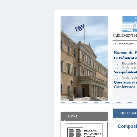
Le Parlement
Bureau du 
Le Président 
Election-M
Anciens pr
Vice-présiden
Anciens vi
Questeurs et s
Conférence 
Organisat
Links
Composit