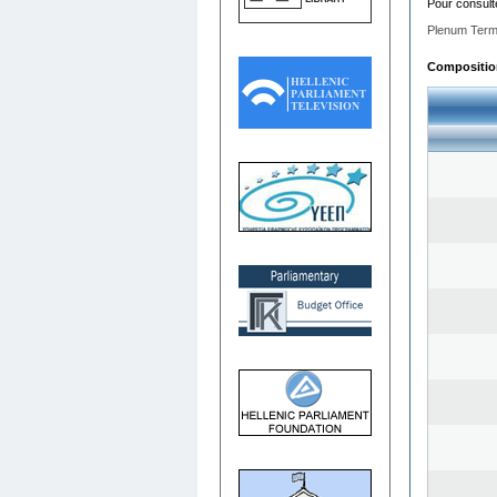
Pour consult
Plenum Term
Composition 