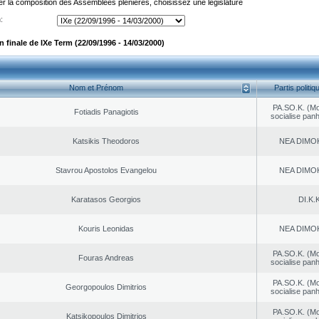
er la composition des Assemblées plénières, choisissez une législature
:
finale de IXe Term (22/09/1996 - 14/03/2000)
Nom et Prénom
Partis politiq
PA.SO.K. (M
Fotiadis Panagiotis
socialise panh
Katsikis Theodoros
NEA DΙMO
Stavrou Apostolos Evangelou
NEA DΙMO
Karatasos Georgios
DI.K.K
Kouris Leonidas
NEA DΙMO
PA.SO.K. (M
Fouras Andreas
socialise panh
PA.SO.K. (M
Georgopoulos Dimitrios
socialise panh
PA.SO.K. (M
Katsikopoulos Dimitrios