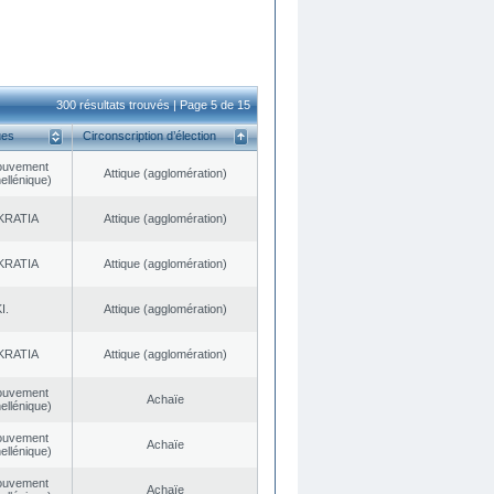
300 résultats trouvés | Page 5 de 15
ues
Circonscription d’élection
ouvement
Αttique (agglomération)
ellénique)
KRATIA
Αttique (agglomération)
KRATIA
Αttique (agglomération)
I.
Αttique (agglomération)
KRATIA
Αttique (agglomération)
ouvement
Achaïe
ellénique)
ouvement
Achaïe
ellénique)
ouvement
Achaïe