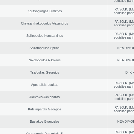
socialise panh
PA.SO.K. (M
Koutsogiorgas Dimitrios
socialise panh
PA.SO.K. (M
Chrysanthakopoulos Alexandros
socialise panh
PA.SO.K. (M
Spiliopoulos Konstantinos
socialise panh
Spiliotopoulos Spilios
NEA DΙMO
Nikolopoulos Nikolaos
NEA DΙMO
Tsafoulias Georgios
DI.K.K
PA.SO.K. (M
Apostolidis Loukas
socialise panh
PA.SO.K. (M
Akrivakis Alexandros
socialise panh
PA.SO.K. (M
Katsimpardis Georgios
socialise panh
Basiakos Evangelos
NEA DΙMO
PA.SO.K. (M
Kouroumplis Panagiotis E.