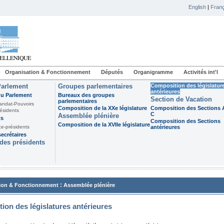
English
|
Franç
Organisation & Fonctionnement
Députés
Organigramme
Activités int'l
Parlement
Groupes parlementaires
Composition des législatur
antérieures
du Parlement
Bureaux des groupes
Section de Vacation
parlementaires
andat-Pouvoirs
Composition de la XXe législature
Composition des Sections A
ésidents
C
Assemblée plénière
ts
Composition des Sections
Composition de la XVIIe législature
ce-présidents
antérieures
ecrétaires
des présidents
:
ion & Fonctionnement
Assemblée plénière
ion des législatures antérieures