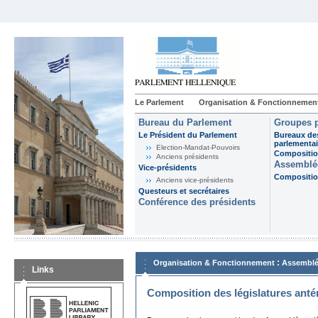
Le Parlement
Organisation & Fonctionnemen
Bureau du Parlement
Groupes p
Le Président du Parlement
Bureaux de
parlementai
Election-Mandat-Pouvoirs
Composition
Anciens présidents
Assemblée
Vice-présidents
Composition
Anciens vice-présidents
Questeurs et secrétaires
Conférence des présidents
:
Organisation & Fonctionnement
Assemblé
Links
Composition des législatures anté