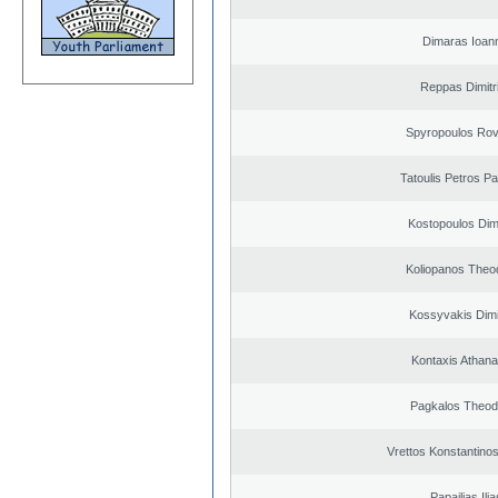
Dimaras Ioann
Reppas Dimitr
Spyropoulos Rov
Tatoulis Petros Pa
Kostopoulos Dimi
Koliopanos Theo
Kossyvakis Dimi
Kontaxis Athana
Pagkalos Theod
Vrettos Konstantinos
Papailias Ilia