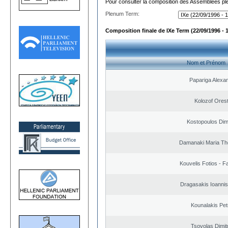
Pour consulter la composition des Assemblées plé
Plenum Term:
Composition finale de IXe Term (22/09/1996 - 
Nom et Prénom
Papariga Alexa
Kolozof Orest
Kostopoulos Dimi
Damanaki Maria Th
Kouvelis Fotios - F
Dragasakis Ioannis
Kounalakis Pet
Tsovolas Dimit