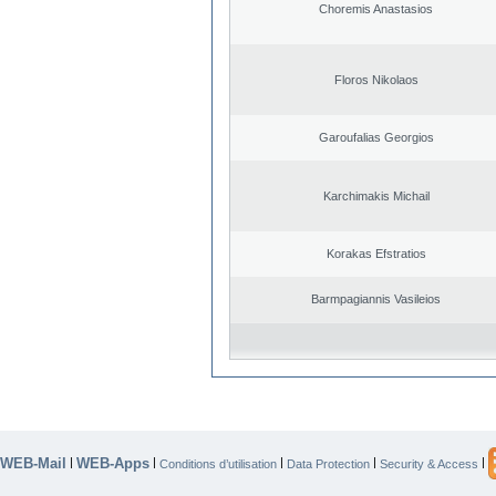
Choremis Anastasios
Floros Nikolaos
Garoufalias Georgios
Karchimakis Michail
Korakas Efstratios
Barmpagiannis Vasileios
WEB-Mail
WEB-Apps
|
|
|
|
|
Conditions d’utilisation
Data Protection
Security & Access