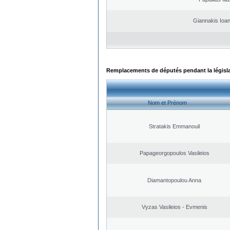
Giannakis Ioan
Remplacements de députés pendant la législ
Nom et Prénom
Stratakis Emmanouil
Papageorgopoulos Vasileios
Diamantopoulou Anna
Vyzas Vasileios - Evmenis