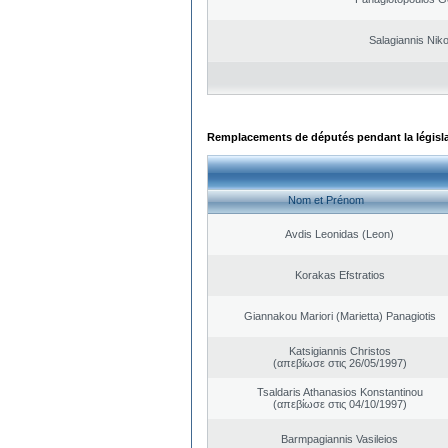
Salagiannis Nik
Remplacements de députés pendant la législ
Nom et Prénom
Avdis Leonidas (Leon)
Korakas Efstratios
Giannakou Mariori (Marietta) Panagiotis
Katsigiannis Christos
(απεβίωσε στις 26/05/1997)
Tsaldaris Athanasios Konstantinou
(απεβίωσε στις 04/10/1997)
Barmpagiannis Vasileios