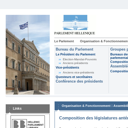
Le Parlement
Organisation & Fonctionnemen
Bureau du Parlement
Groupes p
Le Président du Parlement
Bureaux de
parlementai
Election-Mandat-Pouvoirs
Composition
Anciens présidents
Assemblée
Vice-présidents
Composition
Anciens vice-présidents
Questeurs et secrétaires
Conférence des présidents
:
Organisation & Fonctionnement
Assemblé
Links
Composition des législatures anté