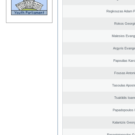
Regkouzas Adam Pa
Rokos Georgi
Malesios Evang
Argyris Evange
Papoulias Karo
Fousas Anton
Tasoulas Apost
Tsaklidis Ioan
Papadopoulos I
Kalantzis Geor
Panagiotopoulos G