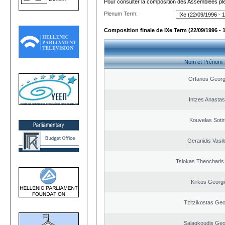
Pour consulter la composition des Assemblées plé
Plenum Term:
Composition finale de IXe Term (22/09/1996 - 
Nom et Prénom
Orfanos Georg
Intzes Anastas
Kouvelas Sotir
Geranidis Vasil
Tsiokas Theocharis 
Kirkos Georgi
Tzitzikostas Geo
Salagkoudis Geo