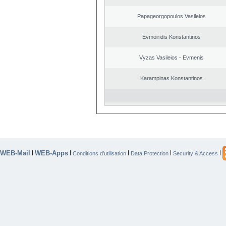
Papageorgopoulos Vasileios
Evmoiridis Konstantinos
Vyzas Vasileios - Evmenis
Karampinas Konstantinos
WEB-Mail
WEB-Apps
|
|
|
|
|
Conditions d’utilisation
Data Protection
Security & Access