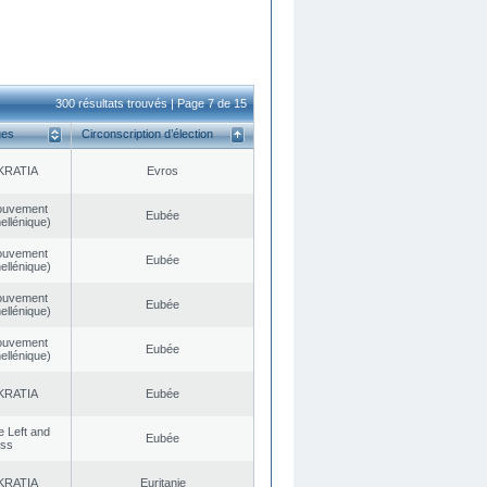
300 résultats trouvés | Page 7 de 15
ues
Circonscription d’élection
KRATIA
Evros
ouvement
Eubée
ellénique)
ouvement
Eubée
ellénique)
ouvement
Eubée
ellénique)
ouvement
Eubée
ellénique)
KRATIA
Eubée
he Left and
Eubée
ess
KRATIA
Euritanie