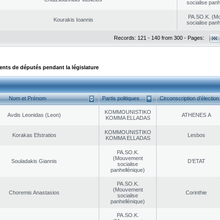
socialise panh
PA.SO.K. (M
Kourakis Ioannis
socialise panh
Records: 121 - 140 from 300 - Pages:
ts de députés pendant la législature
Nom et Prénom
Partis politiques
Circonscription d’élection
KOMMOUNISTIKO
Avdis Leonidas (Leon)
ATHENES Α
KOMMA ELLADAS
KOMMOUNISTIKO
Korakas Efstratios
Lesbos
KOMMA ELLADAS
PA.SO.K.
(Mouvement
Souladakis Giannis
D’ETAT
socialise
panhellénique)
PA.SO.K.
(Mouvement
Choremis Anastasios
Corinthie
socialise
panhellénique)
PA.SO.K.