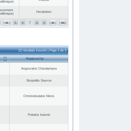
ellénique)
ouvement
Herakleion
ellénique)
5
6
7
8
9
22 résultats trouvés | Page 2 de 3
Replaced by
Angourakis Charalampos
Skopelitis Stavros
Christodoulakis Nikos
Pottakis Ioannis