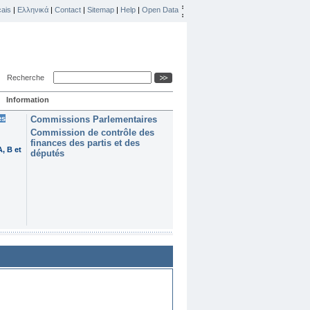
ais
|
Ελληνικά
|
Contact
|
Sitemap
|
Help
|
Open Data
Recherche
Information
es
Commissions Parlementaires
Commission de contrôle des
finances des partis et des
, B et
députés