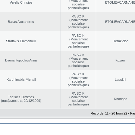
(Mouvement
Verelis Christos
EΤOLIEACARNANI
socialise
panhellénique)
PA.SO.K.
(Mouvement
Baltas Alexandros
EΤOLIEACARNANI
socialise
panhellénique)
PA.SO.K.
(Mouvement
Stratakis Emmanouil
Herakleion
socialise
panhellénique)
PA.SO.K.
(Mouvement
Diamantopoulou Anna
Kozani
socialise
panhellénique)
PA.SO.K.
(Mouvement
Karchimakis Michail
Lassithi
socialise
panhellénique)
PA.SO.K.
Tsetines Dimitrios
(Mouvement
Rhodope
(απεβίωσε στις 20/12/1999)
socialise
panhellénique)
Records: 11 - 20 from 22 - Pa