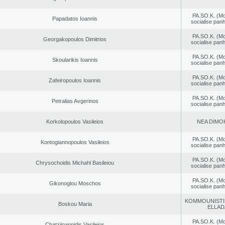
PA.SO.K. (M
Papadatos Ioannis
socialise panh
PA.SO.K. (M
Georgakopoulos Dimitrios
socialise panh
PA.SO.K. (M
Skoularikis Ioannis
socialise panh
PA.SO.K. (M
Zafeiropoulos Ioannis
socialise panh
PA.SO.K. (M
Petralias Avgerinos
socialise panh
Korkolopoulos Vasileios
NEA DΙMO
PA.SO.K. (M
Kontogiannopoulos Vasileios
socialise panh
PA.SO.K. (M
Chrysochoidis Michahl Basileiou
socialise panh
PA.SO.K. (M
Gikonoglou Moschos
socialise panh
KOMMOUNISTI
Boskou Maria
ELLAD
PA.SO.K. (M
Chatziioannidis Vasileios