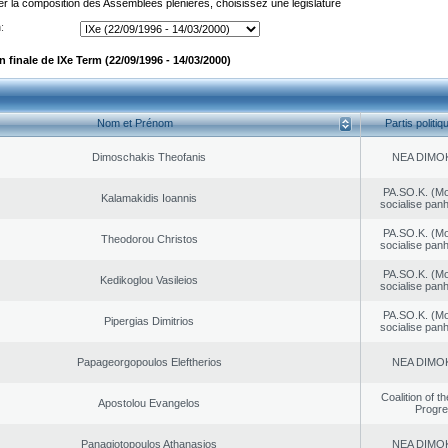
er la composition des Assemblées plénières, choisissez une législature
:
finale de IXe Term (22/09/1996 - 14/03/2000)
Nom et Prénom
Partis politiq
Dimoschakis Theofanis
NEA DΙMO
PA.SO.K. (M
Kalamakidis Ioannis
socialise panh
PA.SO.K. (M
Theodorou Christos
socialise panh
PA.SO.K. (M
Kedikoglou Vasileios
socialise panh
PA.SO.K. (M
Pipergias Dimitrios
socialise panh
Papageorgopoulos Eleftherios
NEA DΙMO
Coalition of t
Apostolou Evangelos
Progr
Panagiotopoulos Athanasios
NEA DΙMO