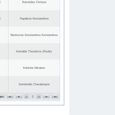
E
Rokofyllos Christos
E
Papalexis Konstantinos
Bantouvas Konstantinos Konstantinou
Kokelidis Theodoros (Roulis)
Kokkinis Nikolaos
Damianidis Charalampos
ges:
1
2
3