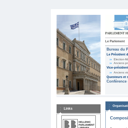
Le Parlement
Bureau du 
Le Président 
Election-M
Anciens pr
Vice-présiden
Anciens vi
Questeurs et s
Conférence 
Organisat
Links
Composit