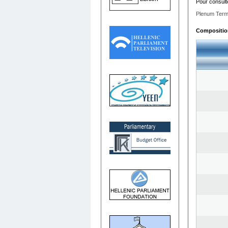
Pour consult
Plenum Term
Composition 