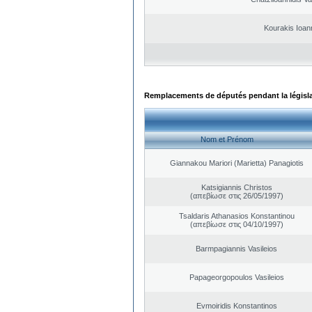
Kourakis Ioan
Remplacements de députés pendant la législ
Nom et Prénom
Giannakou Mariori (Marietta) Panagiotis
Katsigiannis Christos
(απεβίωσε στις 26/05/1997)
Tsaldaris Athanasios Konstantinou
(απεβίωσε στις 04/10/1997)
Barmpagiannis Vasileios
Papageorgopoulos Vasileios
Evmoiridis Konstantinos