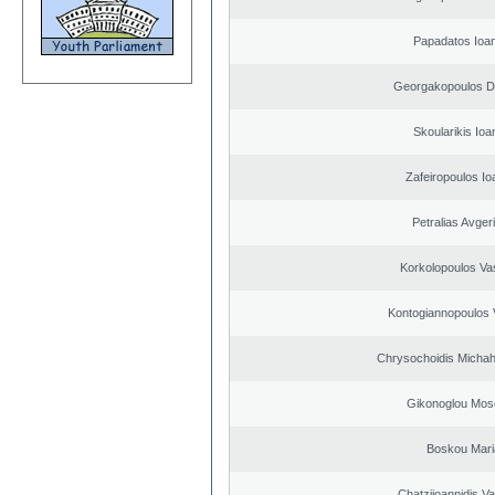
Papadatos Ioa
Georgakopoulos Di
Skoularikis Ioa
Zafeiropoulos Io
Petralias Avger
Korkolopoulos Vas
Kontogiannopoulos V
Chrysochoidis Michahl
Gikonoglou Mos
Boskou Mari
Chatziioannidis Va