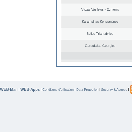
Vyzas Vasileios - Evmenis
Karampinas Konstantinos
Bellos Triantafyllos
Garoufalias Georgios
WEB-Mail
WEB-Apps
|
|
|
|
|
Conditions d’utilisation
Data Protection
Security & Access