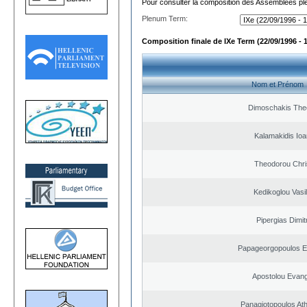
Pour consulter la composition des Assemblées plé
Plenum Term:
Composition finale de IXe Term (22/09/1996 - 
Nom et Prénom
Dimoschakis The
Kalamakidis Ioa
Theodorou Chri
Kedikoglou Vasi
Pipergias Dimit
Papageorgopoulos El
Apostolou Evan
Panagiotopoulos At