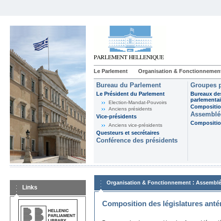
Le Parlement
Organisation & Fonctionnemen
Bureau du Parlement
Groupes p
Le Président du Parlement
Bureaux de
parlementai
Election-Mandat-Pouvoirs
Composition
Anciens présidents
Assemblée
Vice-présidents
Composition
Anciens vice-présidents
Questeurs et secrétaires
Conférence des présidents
:
Organisation & Fonctionnement
Assemblé
Links
Composition des législatures anté