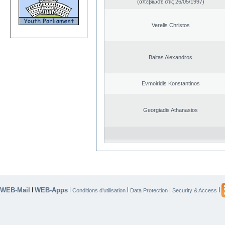
(απεβίωσε στις 26/05/1997)
Verelis Christos
Baltas Alexandros
Evmoiridis Konstantinos
Georgiadis Athanasios
WEB-Mail
WEB-Apps
|
|
|
|
|
Conditions d’utilisation
Data Protection
Security & Access