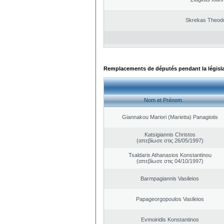
Skrekas Theod
Remplacements de députés pendant la législ
Nom et Prénom
Giannakou Mariori (Marietta) Panagiotis
Katsigiannis Christos
(απεβίωσε στις 26/05/1997)
Tsaldaris Athanasios Konstantinou
(απεβίωσε στις 04/10/1997)
Barmpagiannis Vasileios
Papageorgopoulos Vasileios
Evmoiridis Konstantinos