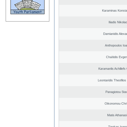
Karaminas Konsta
Iliadis Nikola
Damianidis Alexa
Anthopoulos Ioa
Chaïtidis Evge
Karamanlis Achillefs
Leontaridis Theofilo
Panagiotou Sta
Oikonomou Chri
Matis Athanas
Ziagkas Ioann