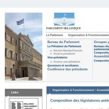
Le Parlement
Organisation & Fonctionnemen
Bureau du Parlement
Groupes p
Le Président du Parlement
Bureaux de
parlementai
Election-Mandat-Pouvoirs
Composition
Anciens présidents
Assemblée
Vice-présidents
Composition
Anciens vice-présidents
Questeurs et secrétaires
Conférence des présidents
:
Organisation & Fonctionnement
Assemblé
Links
Composition des législatures anté