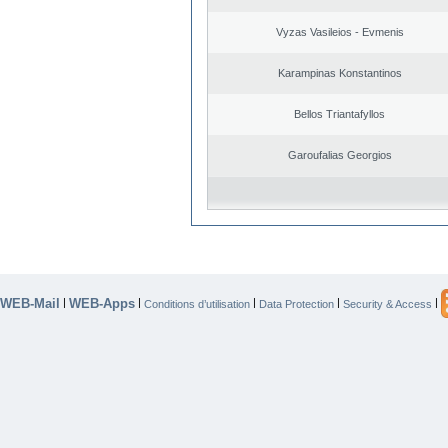
Vyzas Vasileios - Evmenis
Karampinas Konstantinos
Bellos Triantafyllos
Garoufalias Georgios
WEB-Mail
WEB-Apps
|
|
|
|
|
Conditions d’utilisation
Data Protection
Security & Access