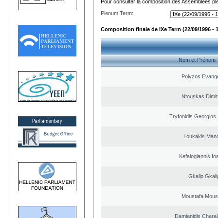
Pour consulter la composition des Assemblées plé
Plenum Term:
Composition finale de IXe Term (22/09/1996 - 
Nom et Prénom
Polyzos Evang
Ntouskas Dimit
Tryfonidis Georgios 
Loukakis Mano
Kefalogiannis Io
Gkalip Gkali
Moustafa Mous
Damianidis Chara