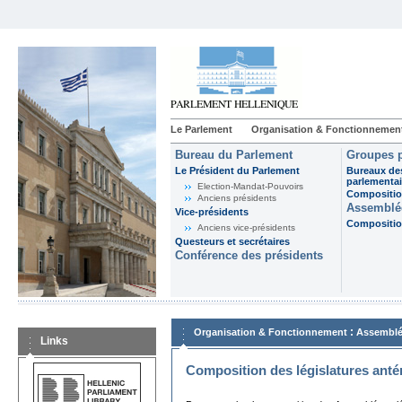
Le Parlement
Organisation & Fonctionnemen
Bureau du Parlement
Groupes p
Le Président du Parlement
Bureaux de
parlementai
Election-Mandat-Pouvoirs
Composition
Anciens présidents
Assemblée
Vice-présidents
Composition
Anciens vice-présidents
Questeurs et secrétaires
Conférence des présidents
:
Organisation & Fonctionnement
Assemblé
Links
Composition des législatures anté