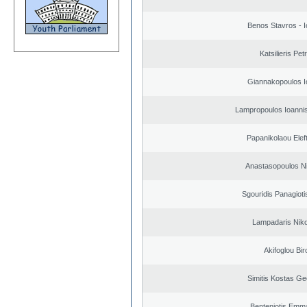
Benos Stavros - I
Katsilieris Pet
Giannakopoulos I
Lampropoulos Ioannis
Papanikolaou Elef
Anastasopoulos N
Sgouridis Panagioti
Lampadaris Nik
Akifoglou Bir
Simitis Kostas Ge
Benteniotis Emma