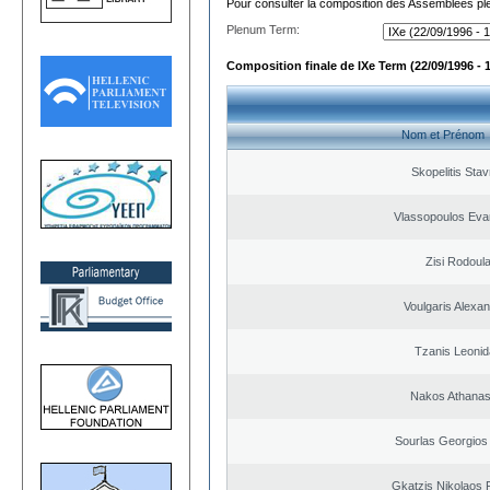
Pour consulter la composition des Assemblées plé
Plenum Term:
Composition finale de IXe Term (22/09/1996 - 
Nom et Prénom
Skopelitis Stav
Vlassopoulos Eva
Zisi Rodoul
Voulgaris Alexa
Tzanis Leoni
Nakos Athanas
Sourlas Georgios 
Gkatzis Nikolaos F