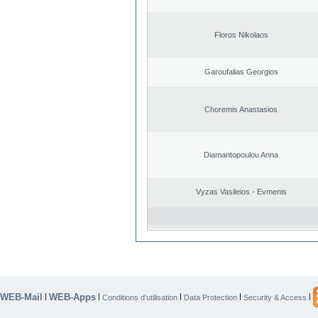
Floros Nikolaos
Garoufalias Georgios
Choremis Anastasios
Diamantopoulou Anna
Vyzas Vasileios - Evmenis
WEB-Mail
WEB-Apps
|
|
|
|
|
Conditions d’utilisation
Data Protection
Security & Access