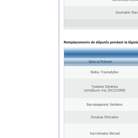
Soumakis Stav
Remplacements de députés pendant la législ
Nom et Prénom
Bellos Triantafyllos
Tsetines Dimitrios
(απεβίωσε στις 20/12/1999)
Barmpagiannis Vasileios
Korakas Efstratios
Karchimakis Michail