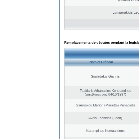
Lymperakidis Le
Remplacements de députés pendant la législ
Nom et Prénom
Souladakis Giannis
Tsaldaris Athanasios Konstantinou
(απεβίωσε στις 04/10/1997)
Giannakou Mariori (Marietta) Panagiotis
Avdis Leonidas (Leon)
Karampinas Konstantinos