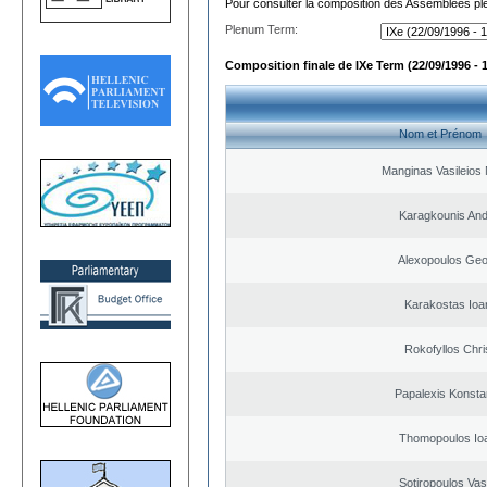
Pour consulter la composition des Assemblées plé
Plenum Term:
Composition finale de IXe Term (22/09/1996 - 
Nom et Prénom
Manginas Vasileios 
Karagkounis An
Alexopoulos Geo
Karakostas Ioa
Rokofyllos Chri
Papalexis Konsta
Thomopoulos Io
Sotiropoulos Vasi