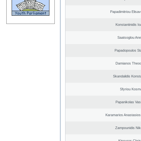
Papadimitriou Elisav
Konstantinidis Io
Saatsoglou Ane
Papadopoulos St
Damianos Theo
Skandalidis Konst
Sfyriou Kosm
Papanikolas Vasi
Karamarios Anastasio
Zampounidis Nik
Kipouros Chris