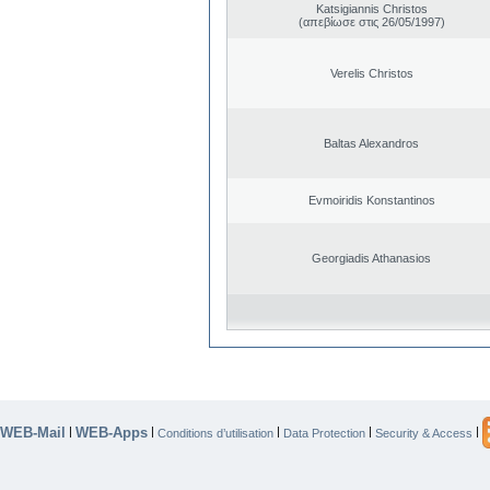
Katsigiannis Christos
(απεβίωσε στις 26/05/1997)
Verelis Christos
Baltas Alexandros
Evmoiridis Konstantinos
Georgiadis Athanasios
WEB-Mail
WEB-Apps
|
|
|
|
|
Conditions d’utilisation
Data Protection
Security & Access