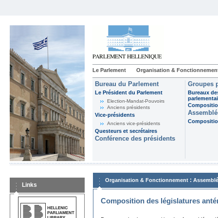
Le Parlement
Organisation & Fonctionnemen
Bureau du Parlement
Groupes p
Le Président du Parlement
Bureaux de
parlementai
Election-Mandat-Pouvoirs
Composition
Anciens présidents
Assemblée
Vice-présidents
Composition
Anciens vice-présidents
Questeurs et secrétaires
Conférence des présidents
:
Organisation & Fonctionnement
Assemblé
Links
Composition des législatures anté