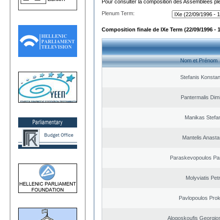
Pour consulter la composition des Assemblées plé
Plenum Term:
Composition finale de IXe Term (22/09/1996 - 
Nom et Prénom
Stefanis Konstan
Pantermalis Dimi
Manikas Stefa
Mantelis Anasta
Paraskevopoulos Pa
Molyviatis Pet
Pavlopoulos Pro
Alogoskoufis Georgio