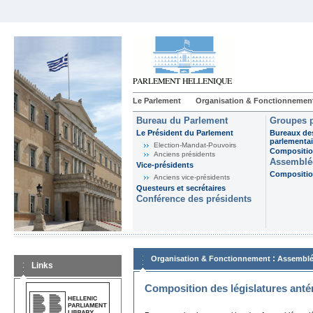
Le Parlement
Organisation & Fonctionnemen
Bureau du Parlement
Groupes p
Le Président du Parlement
Bureaux de
parlementai
Election-Mandat-Pouvoirs
Composition
Anciens présidents
Assemblée
Vice-présidents
Composition
Anciens vice-présidents
Questeurs et secrétaires
Conférence des présidents
:
Organisation & Fonctionnement
Assemblé
Links
Composition des législatures anté