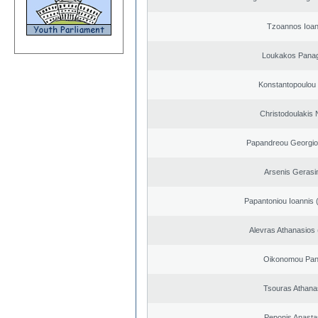
Tzoannos Ioan
Loukakos Panag
Konstantopoulou
Christodoulakis 
Papandreou Georgio
Arsenis Geras
Papantoniou Ioannis 
Alevras Athanasios
Oikonomou Pant
Tsouras Athana
Peponis Anasta