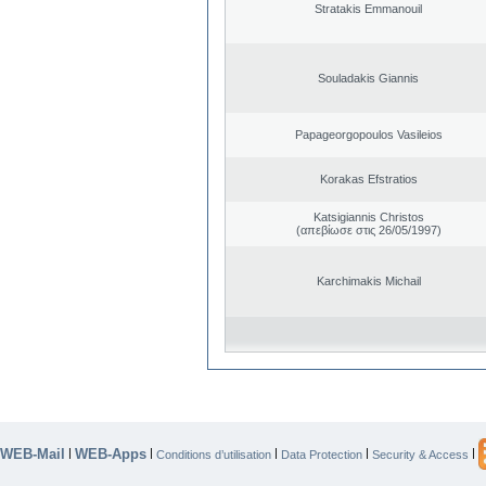
Stratakis Emmanouil
Souladakis Giannis
Papageorgopoulos Vasileios
Korakas Efstratios
Katsigiannis Christos
(απεβίωσε στις 26/05/1997)
Karchimakis Michail
WEB-Mail
WEB-Apps
|
|
|
|
|
Conditions d’utilisation
Data Protection
Security & Access