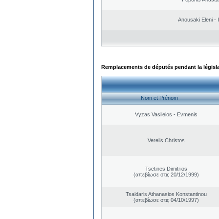
Anousaki Eleni - I
Remplacements de députés pendant la législ
Nom et Prénom
Vyzas Vasileios - Evmenis
Verelis Christos
Tsetines Dimitrios
(απεβίωσε στις 20/12/1999)
Tsaldaris Athanasios Konstantinou
(απεβίωσε στις 04/10/1997)