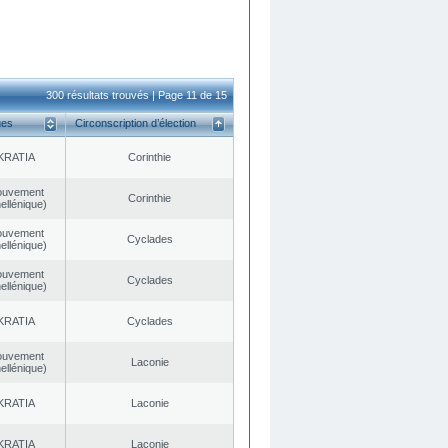
300 résultats trouvés | Page 11 de 15
ues
Circonscription d’élection
KRATIA
Corinthie
ouvement
Corinthie
ellénique)
ouvement
Cyclades
ellénique)
ouvement
Cyclades
ellénique)
KRATIA
Cyclades
ouvement
Laconie
ellénique)
KRATIA
Laconie
KRATIA
Laconie