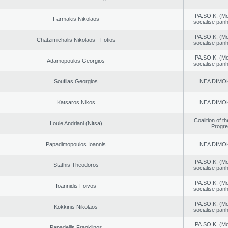
PA.SO.K. (M
Farmakis Nikolaos
socialise panh
PA.SO.K. (M
Chatzimichalis Nikolaos - Fotios
socialise panh
PA.SO.K. (M
Adamopoulos Georgios
socialise panh
Souflias Georgios
NEA DΙMO
Katsaros Nikos
NEA DΙMO
Coalition of t
Loule Andriani (Nitsa)
Progr
Papadimopoulos Ioannis
NEA DΙMO
PA.SO.K. (M
Stathis Theodoros
socialise panh
PA.SO.K. (M
Ioannidis Foivos
socialise panh
PA.SO.K. (M
Kokkinis Nikolaos
socialise panh
PA.SO.K. (M
Papadellis Fragklinos