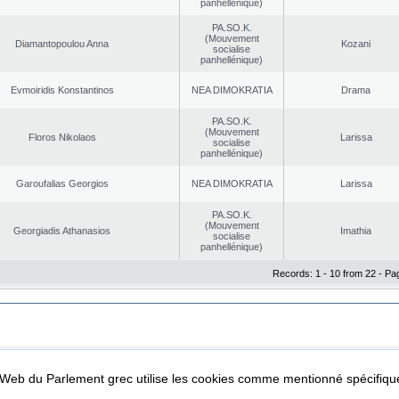
panhellénique)
PA.SO.K.
(Mouvement
Diamantopoulou Anna
Kozani
socialise
panhellénique)
Evmoiridis Konstantinos
NEA DΙMOKRATIA
Drama
PA.SO.K.
(Mouvement
Floros Nikolaos
Larissa
socialise
panhellénique)
Garoufalias Georgios
NEA DΙMOKRATIA
Larissa
PA.SO.K.
(Mouvement
Georgiadis Athanasios
Imathia
socialise
panhellénique)
Records: 1 - 10 from 22 - Pa
|
|
ta Protection
Security & Access
l Web du Parlement grec utilise les cookies comme mentionné spécifi