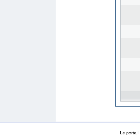
WEB-Mail
WEB-Apps
|
|
|
Conditions d’utilisation
Da
Le portai