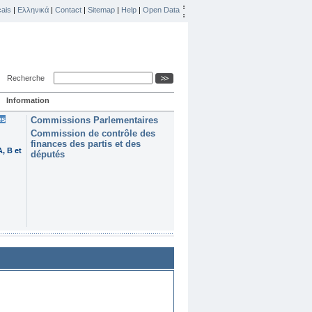
ais
|
Ελληνικά
|
Contact
|
Sitemap
|
Help
|
Open Data
Recherche
Information
es
Commissions Parlementaires
Commission de contrôle des
finances des partis et des
, B et
députés