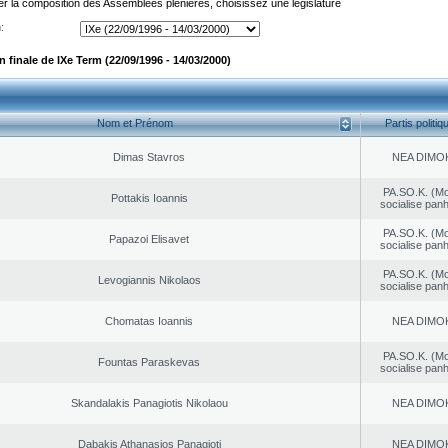
er la composition des Assemblées plénières, choisissez une législature
:
finale de IXe Term (22/09/1996 - 14/03/2000)
Nom et Prénom
Partis politiq
Dimas Stavros
NEA DΙMO
PA.SO.K. (M
Pottakis Ioannis
socialise panh
PA.SO.K. (M
Papazoi Elisavet
socialise panh
PA.SO.K. (M
Levogiannis Nikolaos
socialise panh
Chomatas Ioannis
NEA DΙMO
PA.SO.K. (M
Fountas Paraskevas
socialise panh
Skandalakis Panagiotis Nikolaou
NEA DΙMO
Dabakis Athanasios Panagioti
NEA DΙMO