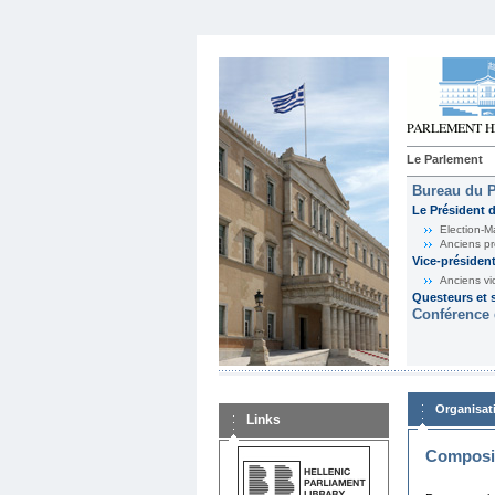
Le Parlement
Bureau du 
Le Président 
Election-M
Anciens pr
Vice-présiden
Anciens vi
Questeurs et s
Conférence 
Organisat
Links
Composit