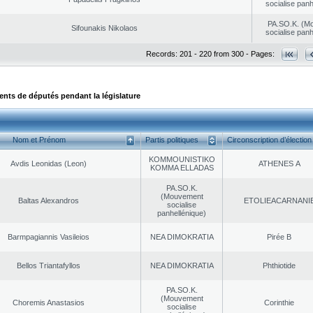
socialise panh
PA.SO.K. (M
Sifounakis Nikolaos
socialise panh
Records: 201 - 220 from 300 - Pages:
ts de députés pendant la législature
Nom et Prénom
Partis politiques
Circonscription d’élection
KOMMOUNISTIKO
Avdis Leonidas (Leon)
ATHENES Α
KOMMA ELLADAS
PA.SO.K.
(Mouvement
Baltas Alexandros
EΤOLIEACARNANI
socialise
panhellénique)
Barmpagiannis Vasileios
NEA DΙMOKRATIA
Pirée B
Bellos Triantafyllos
NEA DΙMOKRATIA
Phthiotide
PA.SO.K.
(Mouvement
Choremis Anastasios
Corinthie
socialise