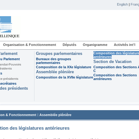
English
|
Franç
Organisation & Fonctionnement
Députés
Organigramme
Activités int'l
Parlement
Groupes parlementaires
Composition des législatur
antérieures
du Parlement
Bureaux des groupes
Section de Vacation
parlementaires
andat-Pouvoirs
Composition de la XXe législature
Composition des Sections A
ésidents
C
Assemblée plénière
ts
Composition des Sections
Composition de la XVIIe législature
ce-présidents
antérieures
ecrétaires
des présidents
:
ion & Fonctionnement
Assemblée plénière
ion des législatures antérieures