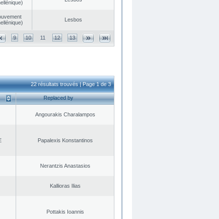
ellénique)
ouvement
Lesbos
ellénique)
9
10
11
12
13
22 résultats trouvés | Page 1 de 3
Replaced by
Angourakis Charalampos
E
Papalexis Konstantinos
Nerantzis Anastasios
Kallioras Ilias
Pottakis Ioannis