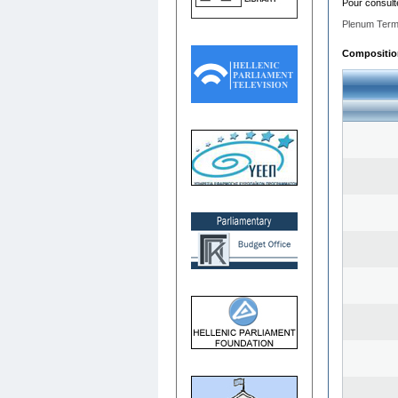
Pour consult
Plenum Term
Composition 