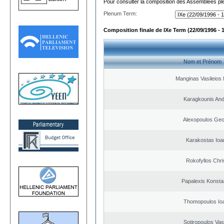
Pour consulter la composition des Assemblées plé
Plenum Term:
Composition finale de IXe Term (22/09/1996 - 
Nom et Prénom
Manginas Vasileios 
Karagkounis An
Alexopoulos Geo
Karakostas Ioa
Rokofyllos Chri
Papalexis Konsta
Thomopoulos Io
Sotiropoulos Vasi