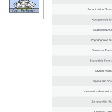
Papadimitriou Elisav
Konstantinidis Io
Saatsoglou Ane
Papadopoulos St
Damianos Theo
Skandalidis Konst
Sfyriou Kosm
Papanikolas Vasi
Karamarios Anastasio
Zampounidis Nik
Kipouros Chris