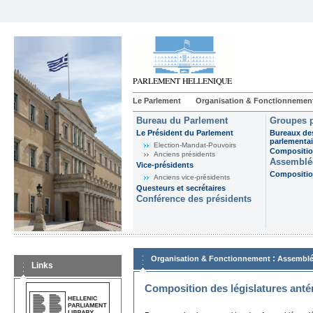
Le Parlement
Organisation & Fonctionnemen
Bureau du Parlement
Groupes p
Le Président du Parlement
Bureaux de
parlementai
Election-Mandat-Pouvoirs
Composition
Anciens présidents
Assemblée
Vice-présidents
Composition
Anciens vice-présidents
Questeurs et secrétaires
Conférence des présidents
:
Organisation & Fonctionnement
Assemblé
Links
Composition des législatures anté