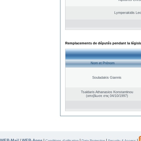
Lymperakidis Le
Remplacements de députés pendant la législ
Nom et Prénom
Souladakis Giannis
Tsaldaris Athanasios Konstantinou
(απεβίωσε στις 04/10/1997)
WEB-Mail
WEB-Apps
|
|
|
|
|
Conditions d’utilisation
Data Protection
Security & Access