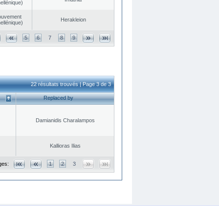
ellénique)
ouvement
Herakleion
ellénique)
5
6
7
8
9
22 résultats trouvés | Page 3 de 3
Replaced by
Damianidis Charalampos
Kallioras Ilias
ges:
1
2
3