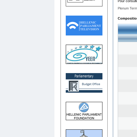
Pour consult
Plenum Term
Composition 