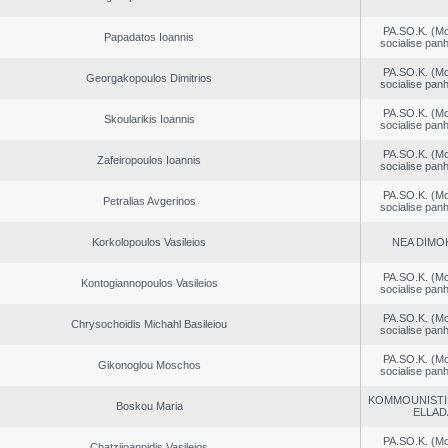
PA.SO.K. (M
Papadatos Ioannis
socialise panh
PA.SO.K. (M
Georgakopoulos Dimitrios
socialise panh
PA.SO.K. (M
Skoularikis Ioannis
socialise panh
PA.SO.K. (M
Zafeiropoulos Ioannis
socialise panh
PA.SO.K. (M
Petralias Avgerinos
socialise panh
Korkolopoulos Vasileios
NEA DΙMO
PA.SO.K. (M
Kontogiannopoulos Vasileios
socialise panh
PA.SO.K. (M
Chrysochoidis Michahl Basileiou
socialise panh
PA.SO.K. (M
Gikonoglou Moschos
socialise panh
KOMMOUNISTI
Boskou Maria
ELLAD
PA.SO.K. (M
Chatziioannidis Vasileios