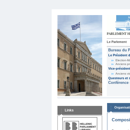
Le Parlement
Bureau du 
Le Président 
Election-M
Anciens pr
Vice-présiden
Anciens vi
Questeurs et s
Conférence 
Organisat
Links
Composit