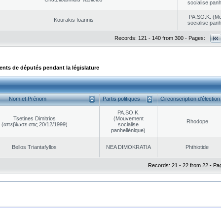
socialise panh
PA.SO.K. (M
Kourakis Ioannis
socialise panh
Records: 121 - 140 from 300 - Pages:
ts de députés pendant la législature
Nom et Prénom
Partis politiques
Circonscription d’élection
PA.SO.K.
Tsetines Dimitrios
(Mouvement
Rhodope
(απεβίωσε στις 20/12/1999)
socialise
panhellénique)
Bellos Triantafyllos
NEA DΙMOKRATIA
Phthiotide
Records: 21 - 22 from 22 - Pa
|
|
ta Protection
Security & Access