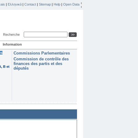
ais
|
Ελληνικά
|
Contact
|
Sitemap
|
Help
|
Open Data
Recherche
Information
es
Commissions Parlementaires
Commission de contrôle des
finances des partis et des
, B et
députés