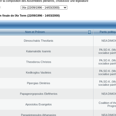
er la composition des Assemblées plénières, choisissez une législature
:
finale de IXe Term (22/09/1996 - 14/03/2000)
Nom et Prénom
Partis politiq
Dimoschakis Theofanis
NEA DΙMO
PA.SO.K. (M
Kalamakidis Ioannis
socialise panh
PA.SO.K. (M
Theodorou Christos
socialise panh
PA.SO.K. (M
Kedikoglou Vasileios
socialise panh
PA.SO.K. (M
Pipergias Dimitrios
socialise panh
Papageorgopoulos Eleftherios
NEA DΙMO
Coalition of t
Apostolou Evangelos
Progr
Panagiotopoulos Athanasios
NEA DΙMO