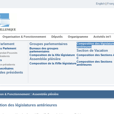
English
|
Franç
Organisation & Fonctionnement
Députés
Organigramme
Activités int'l
Parlement
Groupes parlementaires
Composition des législatur
antérieures
du Parlement
Bureaux des groupes
Section de Vacation
parlementaires
andat-Pouvoirs
Composition de la XXe législature
Composition des Sections A
ésidents
C
Assemblée plénière
ts
Composition des Sections
Composition de la XVIIe législature
ce-présidents
antérieures
ecrétaires
des présidents
:
ion & Fonctionnement
Assemblée plénière
ion des législatures antérieures