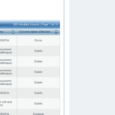
300 résultats trouvés | Page 7 de 15
ues
Circonscription d’élection
KRATIA
Evros
ouvement
Eubée
ellénique)
ouvement
Eubée
ellénique)
ouvement
Eubée
ellénique)
ouvement
Eubée
ellénique)
KRATIA
Eubée
he Left and
Eubée
ess
KRATIA
Euritanie