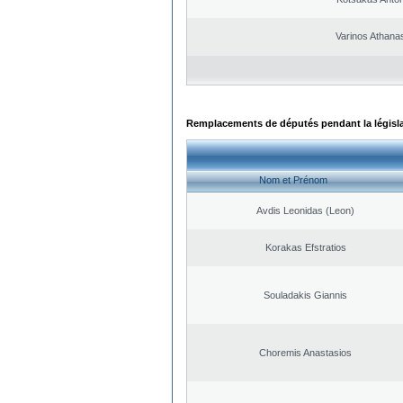
Varinos Athana
Remplacements de députés pendant la législ
Nom et Prénom
Avdis Leonidas (Leon)
Korakas Efstratios
Souladakis Giannis
Choremis Anastasios