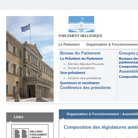
Le Parlement
Organisation & Fonctionnemen
Bureau du Parlement
Groupes p
Le Président du Parlement
Bureaux de
parlementai
Election-Mandat-Pouvoirs
Composition
Anciens présidents
Assemblée
Vice-présidents
Composition
Anciens vice-présidents
Questeurs et secrétaires
Conférence des présidents
:
Organisation & Fonctionnement
Assemblé
Links
Composition des législatures anté