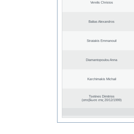
Verelis Christos
Baltas Alexandros
Stratakis Emmanouil
Diamantopoulou Anna
Karchimakis Michail
Tsetines Dimitrios
(απεβίωσε στις 20/12/1999)