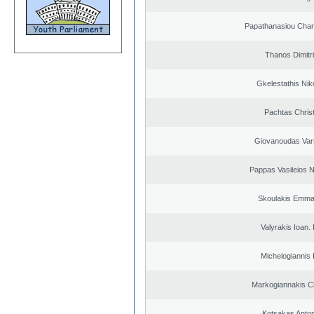
Papathanasiou Cha
Thanos Dimitr
Gkelestathis Nik
Pachtas Chris
Giovanoudas Var
Pappas Vasileios N
Skoulakis Emma
Valyrakis Ioan. 
Michelogiannis I
Markogiannakis Ch
Kotsakas Anto