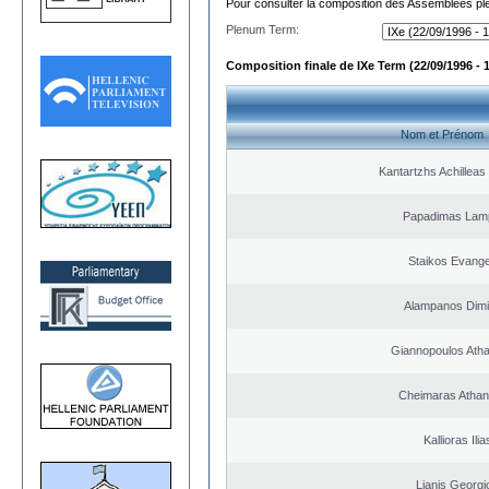
Pour consulter la composition des Assemblées plé
Plenum Term:
Composition finale de IXe Term (22/09/1996 - 
Nom et Prénom
Kantartzhs Achilleas
Papadimas Lam
Staikos Evang
Alampanos Dimit
Giannopoulos Ath
Cheimaras Athan
Kallioras Ilia
Lianis Georgi