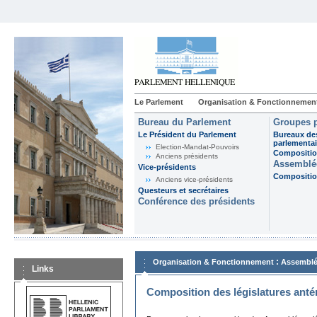
Le Parlement
Organisation & Fonctionnemen
Bureau du Parlement
Groupes p
Le Président du Parlement
Bureaux de
parlementai
Election-Mandat-Pouvoirs
Composition
Anciens présidents
Assemblée
Vice-présidents
Composition
Anciens vice-présidents
Questeurs et secrétaires
Conférence des présidents
:
Organisation & Fonctionnement
Assemblé
Links
Composition des législatures anté