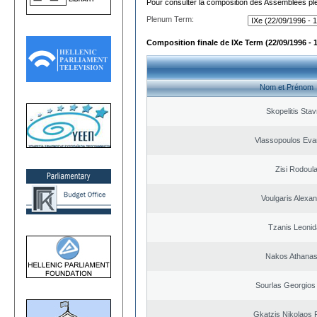
Pour consulter la composition des Assemblées plé
Plenum Term:
Composition finale de IXe Term (22/09/1996 - 
Nom et Prénom
Skopelitis Stav
Vlassopoulos Eva
Zisi Rodoul
Voulgaris Alexa
Tzanis Leoni
Nakos Athanas
Sourlas Georgios 
Gkatzis Nikolaos F