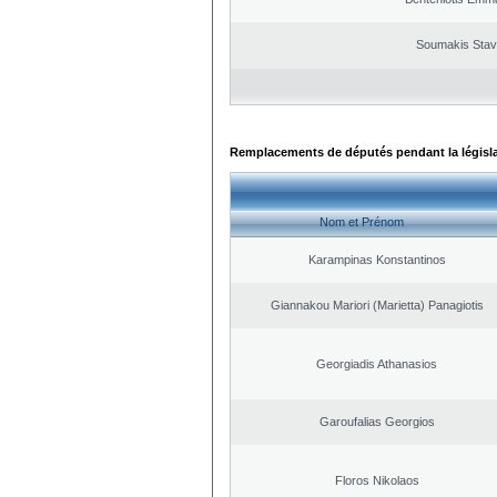
Soumakis Stav
Remplacements de députés pendant la législ
Nom et Prénom
Karampinas Konstantinos
Giannakou Mariori (Marietta) Panagiotis
Georgiadis Athanasios
Garoufalias Georgios
Floros Nikolaos