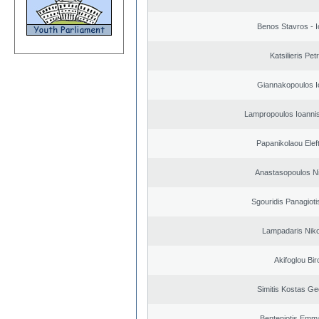
Benos Stavros - I
Katsilieris Pet
Giannakopoulos I
Lampropoulos Ioannis
Papanikolaou Elef
Anastasopoulos N
Sgouridis Panagioti
Lampadaris Nik
Akifoglou Bir
Simitis Kostas Ge
Benteniotis Emma