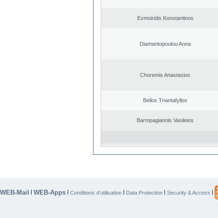
Evmoiridis Konstantinos
Diamantopoulou Anna
Choremis Anastasios
Bellos Triantafyllos
Barmpagiannis Vasileios
WEB-Mail
WEB-Apps
|
|
|
|
|
Conditions d’utilisation
Data Protection
Security & Access