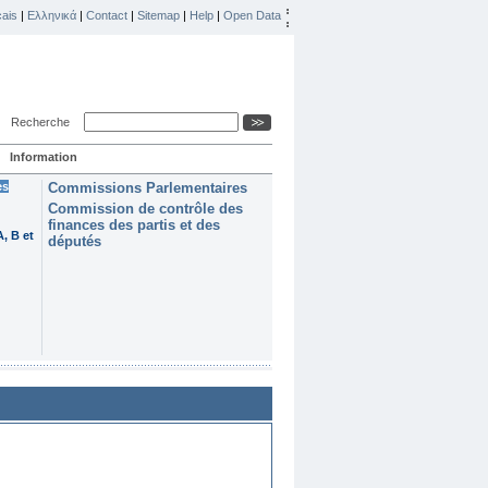
ais
|
Ελληνικά
|
Contact
|
Sitemap
|
Help
|
Open Data
Recherche
Information
es
Commissions Parlementaires
Commission de contrôle des
finances des partis et des
, B et
députés