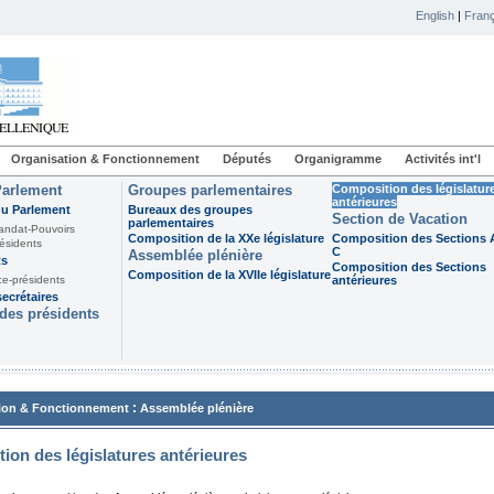
English
|
Franç
Organisation & Fonctionnement
Députés
Organigramme
Activités int'l
Parlement
Groupes parlementaires
Composition des législatur
antérieures
du Parlement
Bureaux des groupes
Section de Vacation
parlementaires
andat-Pouvoirs
Composition de la XXe législature
Composition des Sections A
ésidents
C
Assemblée plénière
ts
Composition des Sections
Composition de la XVIIe législature
ce-présidents
antérieures
ecrétaires
des présidents
:
ion & Fonctionnement
Assemblée plénière
ion des législatures antérieures