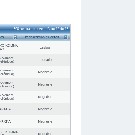
300 résultats trouvés | Page 12 de 15
ues
Circonscription d’élection
KO KOMMA
Lesbos
AS
ouvement
Leucade
ellénique)
ouvement
Magnésie
ellénique)
ouvement
Magnésie
ellénique)
ouvement
Magnésie
ellénique)
KRATIA
Magnésie
KRATIA
Magnésie
KO KOMMA
Magnésie