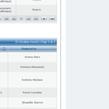
ellénique)
ouvement
Pirée A
ellénique)
10
11
12
13
14
22 résultats trouvés | Page 2 de 3
Replaced by
Kontou Maro
Kontaxis Athanasios
Kokkinis Nikolaos
n)
Kouris Leonidas
Skopelitis Stavros