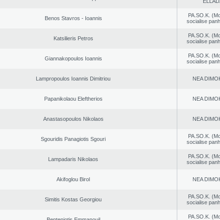
ELLAD
PA.SO.K. (M
Benos Stavros - Ioannis
socialise panh
PA.SO.K. (M
Katsilieris Petros
socialise panh
PA.SO.K. (M
Giannakopoulos Ioannis
socialise panh
Lampropoulos Ioannis Dimitriou
NEA DΙMO
Papanikolaou Eleftherios
NEA DΙMO
Anastasopoulos Nikolaos
NEA DΙMO
PA.SO.K. (M
Sgouridis Panagiotis Sgouri
socialise panh
PA.SO.K. (M
Lampadaris Nikolaos
socialise panh
Akifoglou Birol
NEA DΙMO
PA.SO.K. (M
Simitis Kostas Georgiou
socialise panh
PA.SO.K. (M
Benteniotis Emmanouil