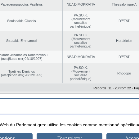
Papageorgopoulos Vasileios
NEA DΙMOKRATIA
Thessalonique A
PA.SO.K.
(Mouvement
Souladakis Giannis
D’ETAT
socialise
panhellénique)
PA.SO.K.
(Mouvement
Stratakis Emmanouil
Herakleion
socialise
panhellénique)
aldaris Athanasios Konstantinou
NEA DΙMOKRATIA
D’ETAT
(απεβίωσε στις 04/10/1997)
PA.SO.K.
Tsetines Dimitrios
(Mouvement
Rhodope
(απεβίωσε στις 20/12/1999)
socialise
panhellénique)
Records: 11 - 20 from 22 - Pa
|
|
ta Protection
Security & Access
l Web du Parlement grec utilise les cookies comme mentionné spécifi
options
Tout rejeter
Accept