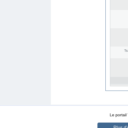
Ts
WEB-Mail
WEB-Apps
|
|
|
Conditions d’utilisation
Da
Le portai
Plus d'