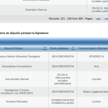
socialise panh
PA.SO.K. (M
Soumakis Stavros
socialise panh
Records: 221 - 240 from 300 - Pages:
ts de députés pendant la législature
Nom et Prénom
Partis politiques
Circonscription d’élection
akou Mariori (Marietta) Panagiotis
NEA DΙMOKRATIA
ATHENES Α
Karampinas Konstantinos
NEA DΙMOKRATIA
Arta
PA.SO.K.
(Mouvement
Karchimakis Michail
Lassithi
socialise
panhellénique)
Katsigiannis Christos
NEA DΙMOKRATIA
Αttique (agglomératio
(απεβίωσε στις 26/05/1997)
KOMMOUNISTIKO
Korakas Efstratios
Lesbos
KOMMA ELLADAS