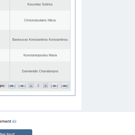
Kouvelas Sotirios
Christodoulakis Nikos
Bantouvas Konstantinos Konstantinou
Konstantopoulou Maria
Damianidis Charalampos
ges:
1
2
3
quement
ici
CREATED BY
DOPE STUDIO
er tout