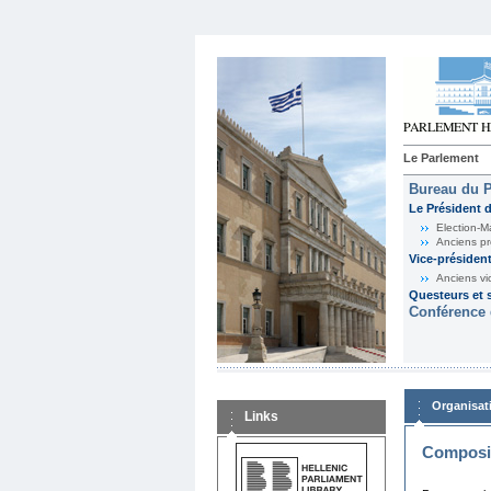
Le Parlement
Bureau du 
Le Président 
Election-M
Anciens pr
Vice-présiden
Anciens vi
Questeurs et s
Conférence 
Organisat
Links
Composit