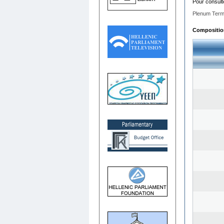
Pour consult
Plenum Term
Composition 