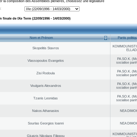
er la composition des Assemblées plénières, choisissez une législature
:
finale de IXe Term (22/09/1996 - 14/03/2000)
Nom et Prénom
Partis politiq
KOMMOUNISTI
Skopelitis Stavros
ELLAD
PA.SO.K. (M
Vlassopoulos Evangelos
socialise panh
PA.SO.K. (M
Zisi Rodoula
socialise panh
PA.SO.K. (M
Voulgaris Alexandros
socialise panh
PA.SO.K. (M
Tzanis Leonidas
socialise panh
Nakos Athanasios
NEA DΙMO
Sourlas Georgios Ioanni
NEA DΙMO
KOMMOUNISTI
Gkatzis Nikolaos Filippou