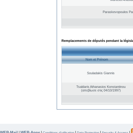
Paraskevopoulos Pa
Remplacements de députés pendant la législ
Nom et Prénom
Souladakis Giannis
Tsaldaris Athanasios Konstantinou
(απεβίωσε στις 04/10/1997)
WEB-Mail
WEB-Apps
|
|
|
|
|
Conditions d’utilisation
Data Protection
Security & Access