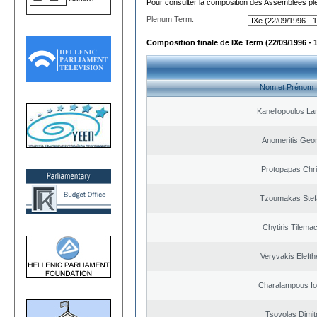
Pour consulter la composition des Assemblées plé
Plenum Term:
Composition finale de IXe Term (22/09/1996 - 
Nom et Prénom
Kanellopoulos L
Anomeritis Geor
Protopapas Chri
Tzoumakas Stef
Chytiris Tilema
Veryvakis Elefth
Charalampous Io
Tsovolas Dimit