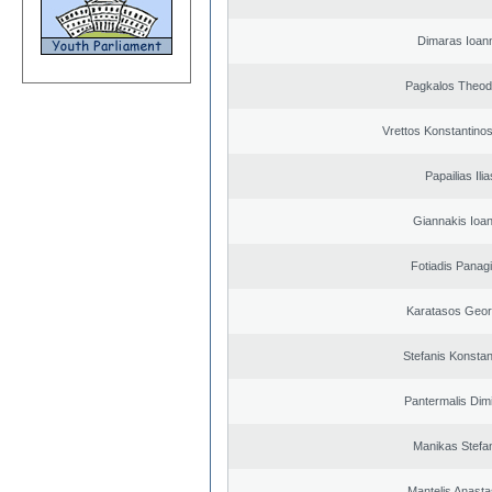
Dimaras Ioann
Pagkalos Theod
Vrettos Konstantinos
Papailias Ilia
Giannakis Ioan
Fotiadis Panagi
Karatasos Geor
Stefanis Konstan
Pantermalis Dimi
Manikas Stefa
Mantelis Anasta