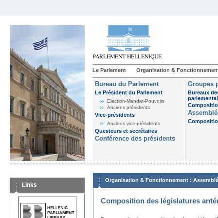
Le Parlement
Organisation & Fonctionnemen
Bureau du Parlement
Groupes p
Le Président du Parlement
Bureaux de
parlementai
Election-Mandat-Pouvoirs
Composition
Anciens présidents
Assemblée
Vice-présidents
Composition
Anciens vice-présidents
Questeurs et secrétaires
Conférence des présidents
:
Organisation & Fonctionnement
Assemblé
Links
Composition des législatures anté